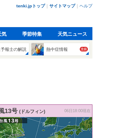
tenki.jpトップ
｜
サイトマップ
｜
ヘルプ
天気
季節特集
天気ニュース
象予報士の解説
熱中症情報
注目
風13号
(ドルフィン)
06日18:00現在