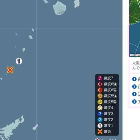
大型
んで