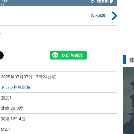
次の地震
。
2025年07月07日 17時24分頃
トカラ列島近海
震度1
北緯 29.3度
東経 129.4度
M2.7