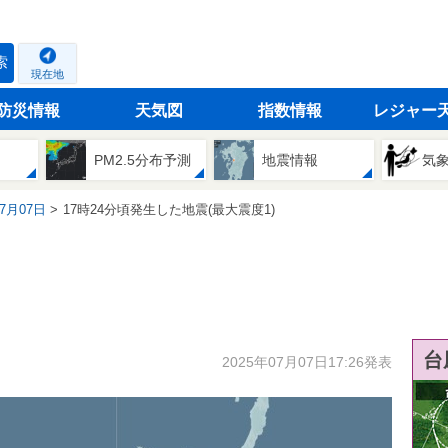
索
現在地
防災情報
天気図
指数情報
レジャー
PM2.5分布予測
地震情報
気
07月07日
17時24分頃発生した地震(最大震度1)
台
2025年07月07日17:26発表