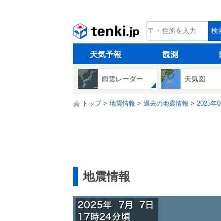
tenki.jp
検
天気予報
観測
雨雲レーダー
天気図
トップ
地震情報
過去の地震情報
2025年
地震情報