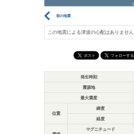
前の地震
この地震による津波の心配はありません
発生時刻
震源地
最大震度
緯度
位置
経度
マグニチュード