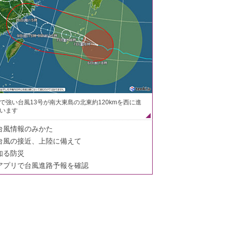
で強い台風13号が南大東島の北東約120kmを西に進
います
台風情報のみかた
台風の接近、上陸に備えて
知る防災
アプリで台風進路予報を確認