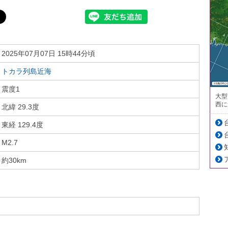
2025年07月07日 15時44分頃
トカラ列島近海
震度1
大型
西に
北緯 29.3度
東経 129.4度
M2.7
約30km