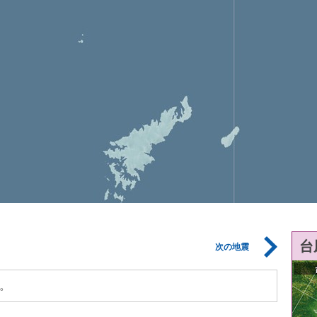
台
次の地震
。