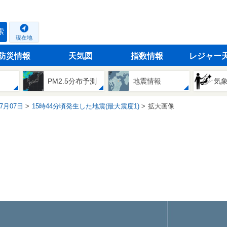
索
現在地
防災情報
天気図
指数情報
レジャー
PM2.5分布予測
地震情報
気
07月07日
15時44分頃発生した地震(最大震度1)
拡大画像