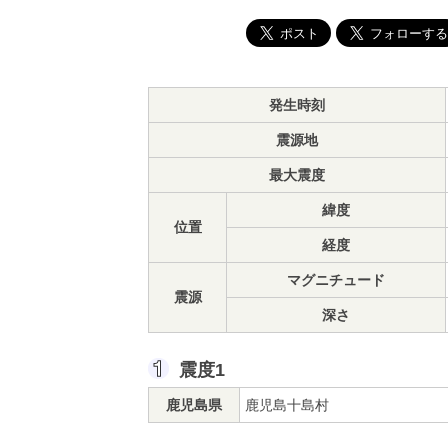
発生時刻
震源地
最大震度
緯度
位置
経度
マグニチュード
震源
深さ
震度1
鹿児島県
鹿児島十島村