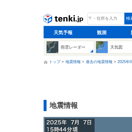
tenki.jp
検
天気予報
観測
雨雲レーダー
天気図
トップ
地震情報
過去の地震情報
2025年
地震情報