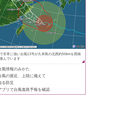
で非常に強い台風13号が久米島の北西約50kmを西南
進んでいます
台風情報のみかた
台風の接近、上陸に備えて
知る防災
アプリで台風進路予報を確認