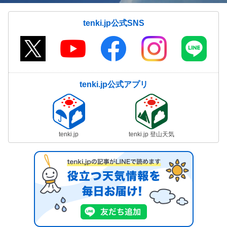
tenki.jp公式SNS
tenki.jp公式アプリ
tenki.jp
tenki.jp 登山天気