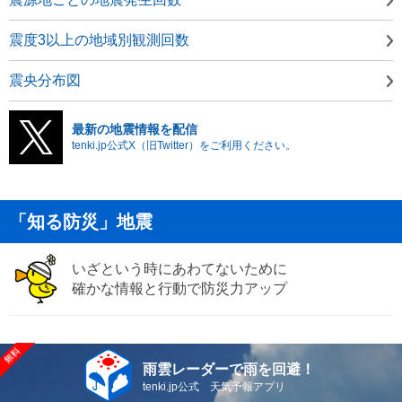
震度3以上の地域別観測回数
震央分布図
最新の地震情報を配信
tenki.jp公式X（旧Twitter）をご利用ください。
「知る防災」地震
いざという時にあわてないために
確かな情報と行動で防災力アップ
雨雲レーダーで雨を回避！
tenki.jp公式 天気予報アプリ