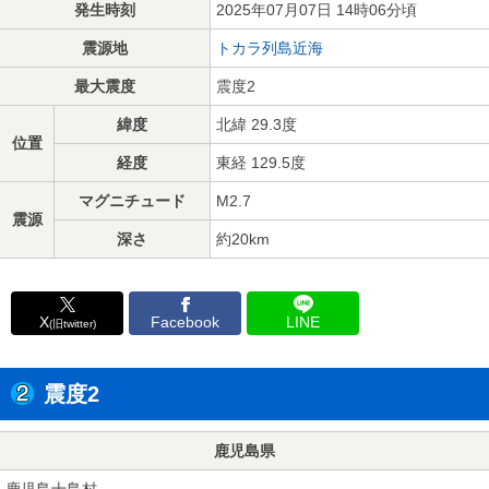
発生時刻
2025年07月07日 14時06分頃
震源地
トカラ列島近海
最大震度
震度2
緯度
北緯 29.3度
位置
経度
東経 129.5度
マグニチュード
M2.7
震源
深さ
約20km
X
Facebook
LINE
(旧twitter)
震度2
鹿児島県
鹿児島十島村