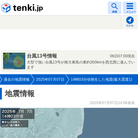
tenki.jp
検索
メニュー
現在地
台風13号情報
06日07:00現在
大型で強い台風13号が南大東島の東約300kmを西北西に進んでい
ます
過去の地震情報
2025年07月07日
14時03分頃発生した地震(最大震度1)
地震情報
2025年07月07日14:06発表