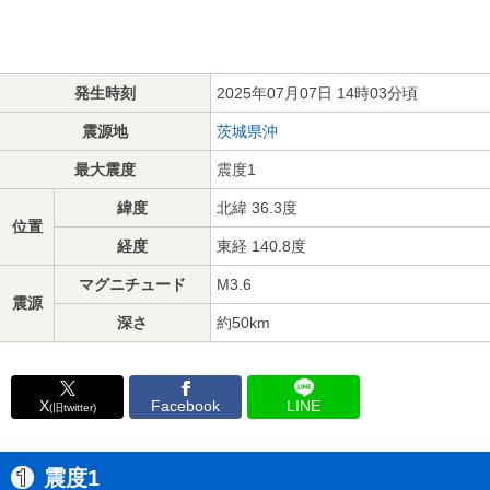
発生時刻
2025年07月07日 14時03分頃
震源地
茨城県沖
最大震度
震度1
緯度
北緯 36.3度
位置
経度
東経 140.8度
マグニチュード
M3.6
震源
深さ
約50km
X
Facebook
LINE
(旧twitter)
震度1