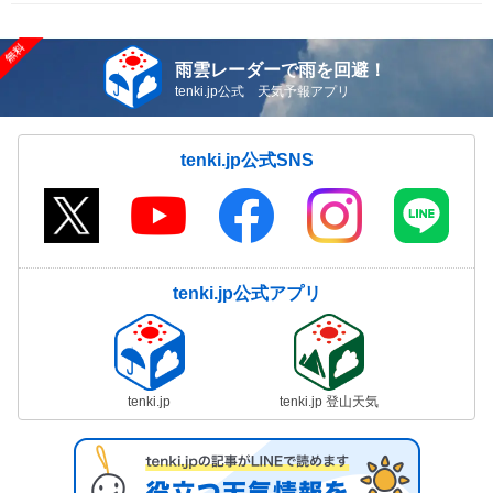
雨雲レーダーで雨を回避！
tenki.jp公式 天気予報アプリ
tenki.jp公式SNS
tenki.jp公式アプリ
tenki.jp
tenki.jp 登山天気