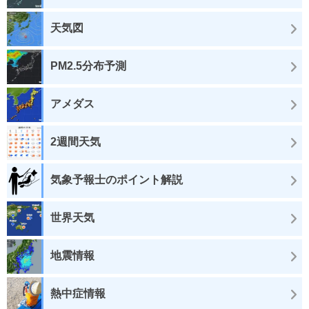
天気図
PM2.5分布予測
アメダス
2週間天気
気象予報士のポイント解説
世界天気
地震情報
熱中症情報