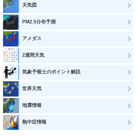
天気図
PM2.5分布予測
アメダス
2週間天気
気象予報士のポイント解説
世界天気
地震情報
熱中症情報