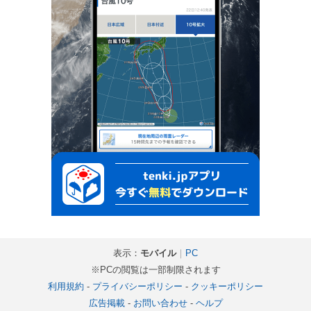
表示：
モバイル
｜
PC
※PCの閲覧は一部制限されます
利用規約
-
プライバシーポリシー
-
クッキーポリシー
広告掲載
-
お問い合わせ
-
ヘルプ