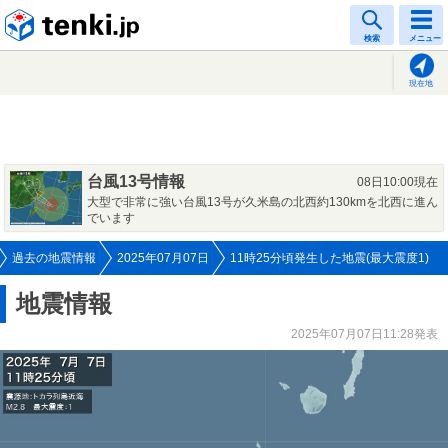
tenki.jp
検索
メニュー
現在地
台風13号情報
08日10:00現在
大型で非常に強い台風13号が久米島の北西約130kmを北西に進ん
でいます
過去の地震情報
2025年07月07日
11時25分頃発生した地震(最大震度1)
地震情報
2025年07月07日11:28発表