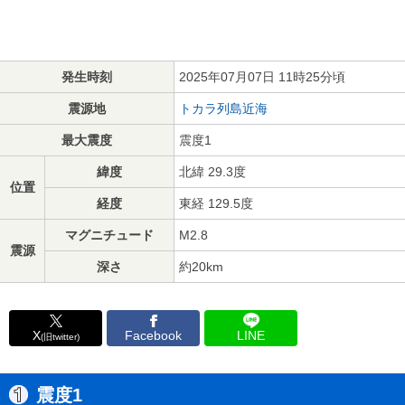
発生時刻
2025年07月07日 11時25分頃
震源地
トカラ列島近海
最大震度
震度1
緯度
北緯 29.3度
位置
経度
東経 129.5度
マグニチュード
M2.8
震源
深さ
約20km
X
Facebook
LINE
(旧twitter)
震度1