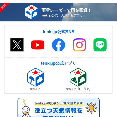
雨雲レーダーで雨を回避！
tenki.jp公式 天気予報アプリ
tenki.jp公式SNS
tenki.jp公式アプリ
tenki.jp
tenki.jp 登山天気