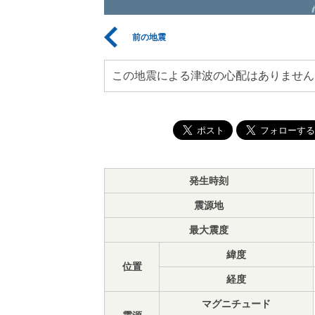
前の地震
この地震による津波の心配はありません
発生時刻
震源地
最大震度
緯度
位置
経度
マグニチュード