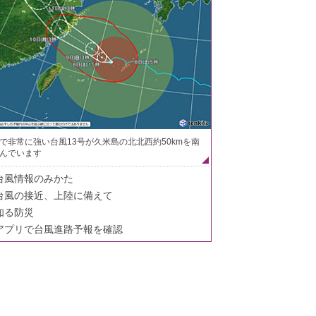
で非常に強い台風13号が久米島の北北西約50kmを南
んでいます
台風情報のみかた
台風の接近、上陸に備えて
知る防災
アプリで台風進路予報を確認