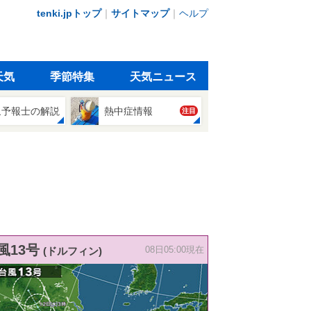
tenki.jpトップ
｜
サイトマップ
｜
ヘルプ
天気
季節特集
天気ニュース
象予報士の解説
熱中症情報
注目
風13号
(ドルフィン)
08日05:00現在