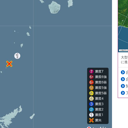
大型
に進