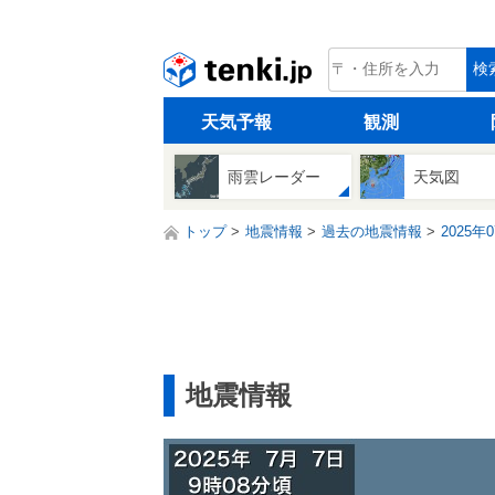
tenki.jp
検
天気予報
観測
雨雲レーダー
天気図
トップ
地震情報
過去の地震情報
2025年
地震情報