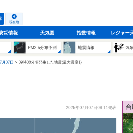
索
現在地
防災情報
天気図
指数情報
レジャー
PM2.5分布予測
地震情報
気
07月07日
09時08分頃発生した地震(最大震度1)
台
2025年07月07日09:11発表