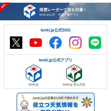
雨雲レーダーで雨を回避！
tenki.jp公式 天気予報アプリ
tenki.jp公式SNS
tenki.jp公式アプリ
tenki.jp
tenki.jp 登山天気