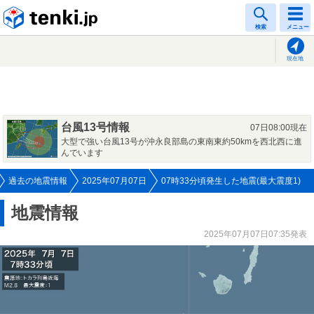
tenki.jp
検索
メニュー
現在地
台風13号情報
07日08:00現在
大型で強い台風13号が沖永良部島の東南東約50kmを西北西に進
んでいます
過去の地震情報
2025年07月07日
07時33分頃発生した地震(最大震度1)
地震情報
2025年07月07日07:35発表