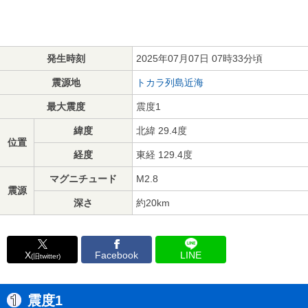
発生時刻
2025年07月07日 07時33分頃
震源地
トカラ列島近海
最大震度
震度1
緯度
北緯 29.4度
位置
経度
東経 129.4度
マグニチュード
M2.8
震源
深さ
約20km
X
Facebook
LINE
(旧twitter)
震度1