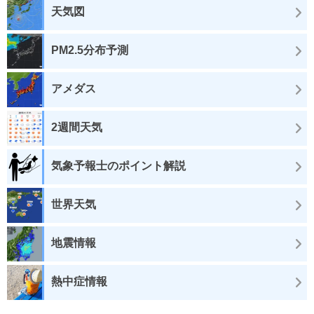
天気図
PM2.5分布予測
アメダス
2週間天気
気象予報士のポイント解説
世界天気
地震情報
熱中症情報