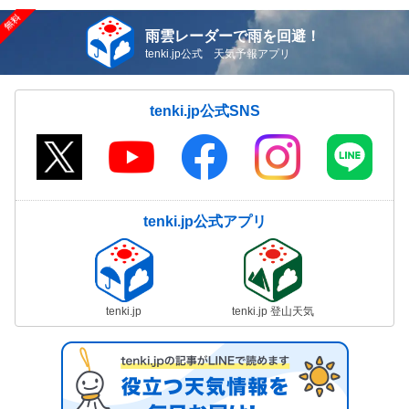
雨雲レーダーで雨を回避！
tenki.jp公式 天気予報アプリ
tenki.jp公式SNS
tenki.jp公式アプリ
tenki.jp
tenki.jp 登山天気