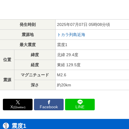
発生時刻
2025年07月07日 05時08分頃
震源地
トカラ列島近海
最大震度
震度1
緯度
北緯 29.4度
位置
経度
東経 129.5度
マグニチュード
M2.6
震源
深さ
約20km
X
Facebook
LINE
(旧twitter)
震度1