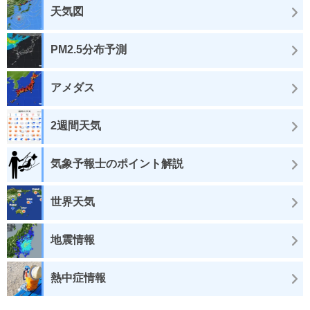
天気図
PM2.5分布予測
アメダス
2週間天気
気象予報士のポイント解説
世界天気
地震情報
熱中症情報