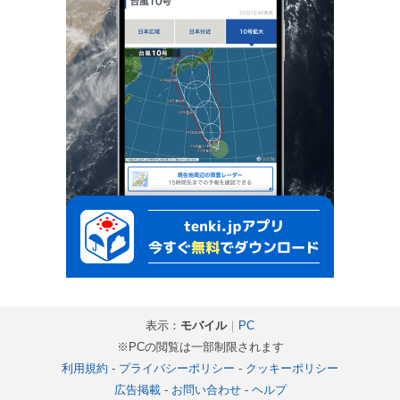
表示：
モバイル
｜
PC
※PCの閲覧は一部制限されます
利用規約
-
プライバシーポリシー
-
クッキーポリシー
広告掲載
-
お問い合わせ
-
ヘルプ