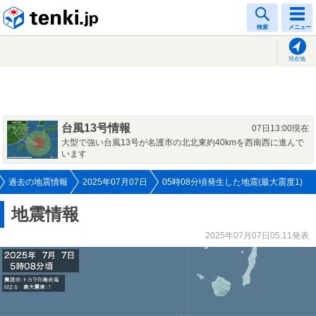
tenki.jp
検索
メニュー
現在地
台風13号情報
07日13:00現在
大型で強い台風13号が名護市の北北東約40kmを西南西に進んで
います
過去の地震情報
2025年07月07日
05時08分頃発生した地震(最大震度1)
地震情報
2025年07月07日05:11発表