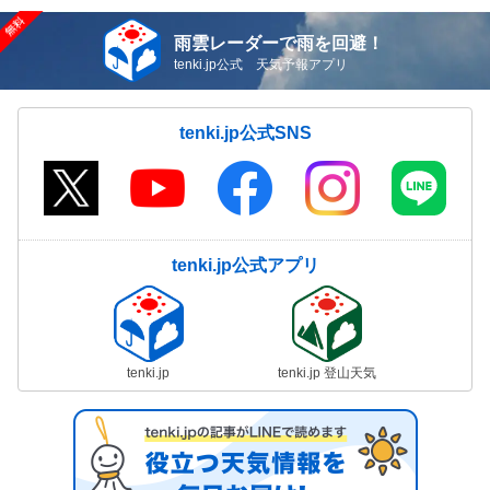
雨雲レーダーで雨を回避！
tenki.jp公式 天気予報アプリ
tenki.jp公式SNS
tenki.jp公式アプリ
tenki.jp
tenki.jp 登山天気