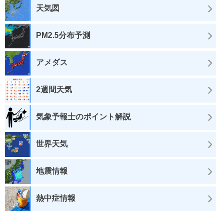
天気図
PM2.5分布予測
アメダス
2週間天気
気象予報士のポイント解説
世界天気
地震情報
熱中症情報