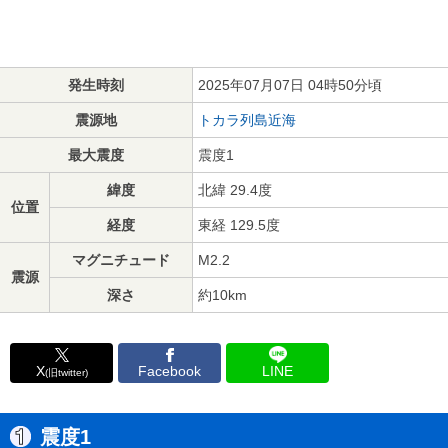
発生時刻
2025年07月07日 04時50分頃
震源地
トカラ列島近海
最大震度
震度1
緯度
北緯 29.4度
位置
経度
東経 129.5度
マグニチュード
M2.2
震源
深さ
約10km
X
Facebook
LINE
(旧twitter)
震度1