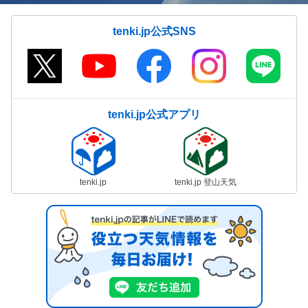
tenki.jp公式SNS
tenki.jp公式アプリ
tenki.jp
tenki.jp 登山天気