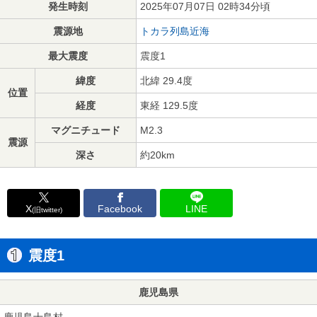
発生時刻
2025年07月07日 02時34分頃
震源地
トカラ列島近海
最大震度
震度1
緯度
北緯 29.4度
位置
経度
東経 129.5度
マグニチュード
M2.3
震源
深さ
約20km
X
Facebook
LINE
(旧twitter)
震度1
鹿児島県
鹿児島十島村