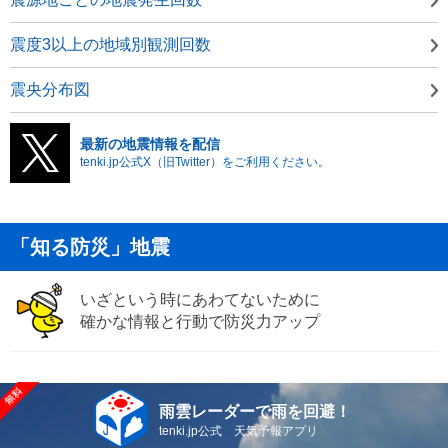
震度3以上の地域別観測回数
震央分布図
最新の地震情報を配信
tenki.jp公式X（旧Twitter）をご利用ください。
「知る防災」地震
いざという時にあわてないために
確かな情報と行動で防災力アップ
雨雲レーダーで雨を回避！
tenki.jp公式 天気予報アプリ