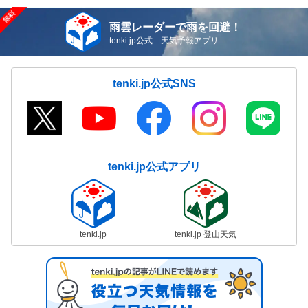
雨雲レーダーで雨を回避！
tenki.jp公式 天気予報アプリ
tenki.jp公式SNS
tenki.jp公式アプリ
tenki.jp
tenki.jp 登山天気