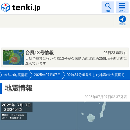
tenki.jp
検索
メニュー
現在地
台風13号情報
08日23:00現在
大型で非常に強い台風13号が久米島の西北西約250kmを西北西に
進んでいます
過去の地震情報
2025年07月07日
02時34分頃発生した地震(最大震度1)
地震情報
2025年07月07日02:37発表