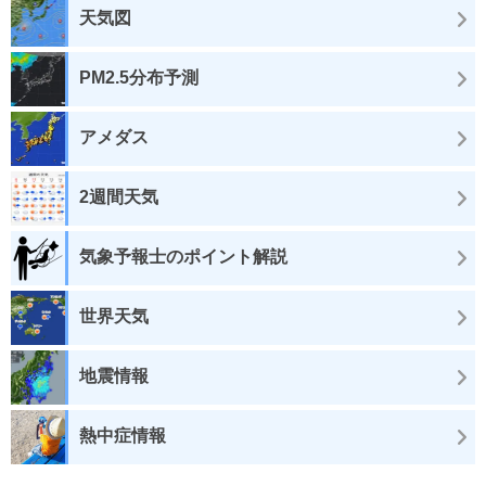
天気図
PM2.5分布予測
アメダス
2週間天気
気象予報士のポイント解説
世界天気
地震情報
熱中症情報