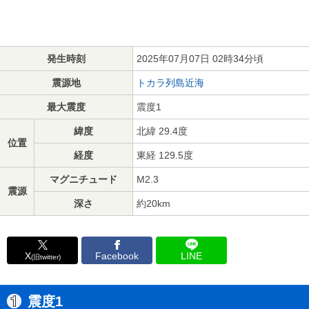
発生時刻
2025年07月07日 02時34分頃
震源地
トカラ列島近海
最大震度
震度1
緯度
北緯 29.4度
位置
経度
東経 129.5度
マグニチュード
M2.3
震源
深さ
約20km
X
Facebook
LINE
(旧twitter)
震度1