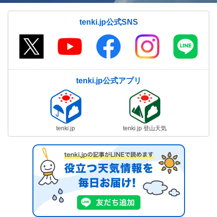
tenki.jp公式SNS
tenki.jp公式アプリ
tenki.jp
tenki.jp 登山天気