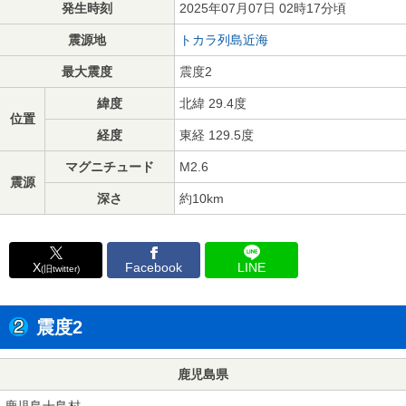
発生時刻
2025年07月07日 02時17分頃
震源地
トカラ列島近海
最大震度
震度2
緯度
北緯 29.4度
位置
経度
東経 129.5度
マグニチュード
M2.6
震源
深さ
約10km
X
Facebook
LINE
(旧twitter)
震度2
鹿児島県
鹿児島十島村