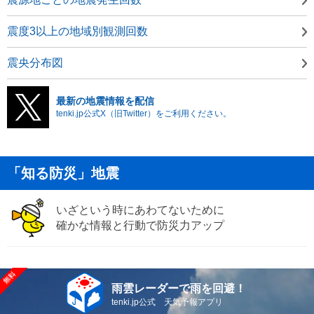
震度3以上の地域別観測回数
震央分布図
最新の地震情報を配信
tenki.jp公式X（旧Twitter）をご利用ください。
「知る防災」地震
いざという時にあわてないために
確かな情報と行動で防災力アップ
雨雲レーダーで雨を回避！
tenki.jp公式 天気予報アプリ