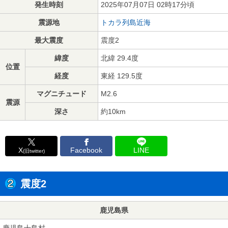
発生時刻
2025年07月07日 02時17分頃
震源地
トカラ列島近海
最大震度
震度2
緯度
北緯 29.4度
位置
経度
東経 129.5度
マグニチュード
M2.6
震源
深さ
約10km
X
Facebook
LINE
(旧twitter)
震度2
鹿児島県
鹿児島十島村