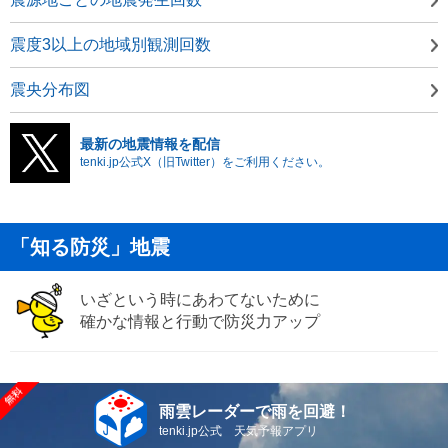
震度3以上の地域別観測回数
震央分布図
最新の地震情報を配信
tenki.jp公式X（旧Twitter）をご利用ください。
「知る防災」地震
いざという時にあわてないために
確かな情報と行動で防災力アップ
雨雲レーダーで雨を回避！
tenki.jp公式 天気予報アプリ