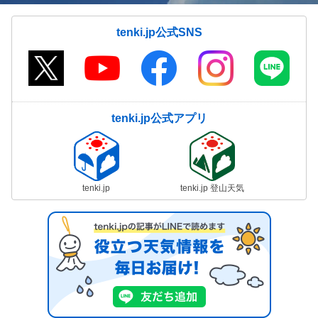
tenki.jp公式SNS
tenki.jp公式アプリ
tenki.jp
tenki.jp 登山天気