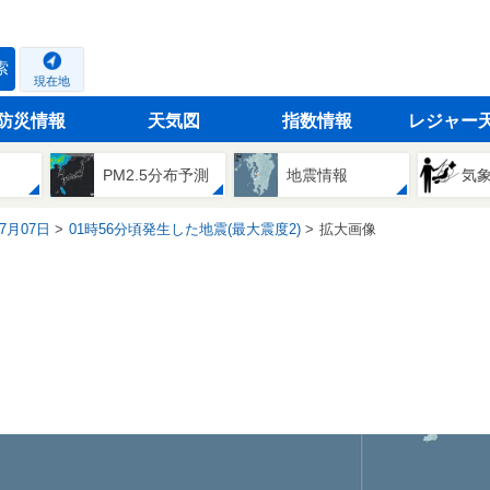
索
現在地
防災情報
天気図
指数情報
レジャー
PM2.5分布予測
地震情報
気
07月07日
01時56分頃発生した地震(最大震度2)
拡大画像