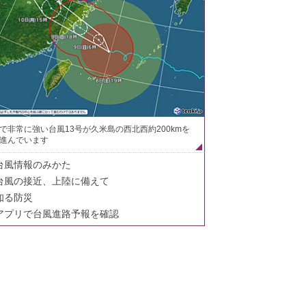
で非常に強い台風13号が久米島の西北西約200kmを
進んでいます
台風情報のみかた
台風の接近、上陸に備えて
知る防災
アプリで台風進路予報を確認