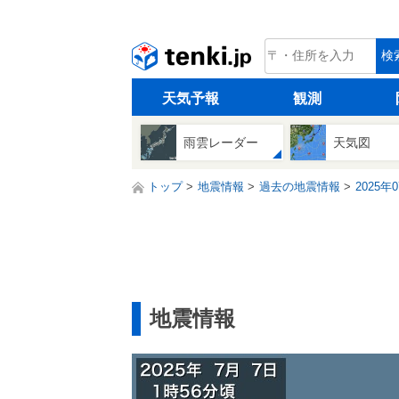
tenki.jp
検
天気予報
観測
雨雲レーダー
天気図
トップ
地震情報
過去の地震情報
2025年
地震情報