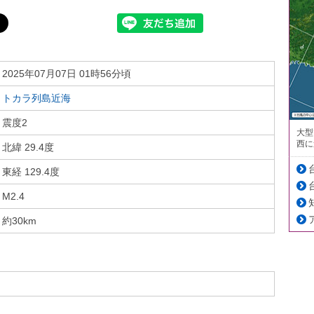
2025年07月07日 01時56分頃
トカラ列島近海
震度2
大型
西に
北緯 29.4度
東経 129.4度
M2.4
約30km