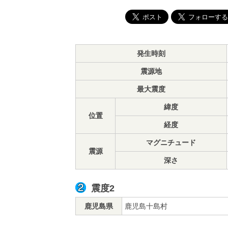
発生時刻
震源地
最大震度
緯度
位置
経度
マグニチュード
震源
深さ
震度2
鹿児島県
鹿児島十島村