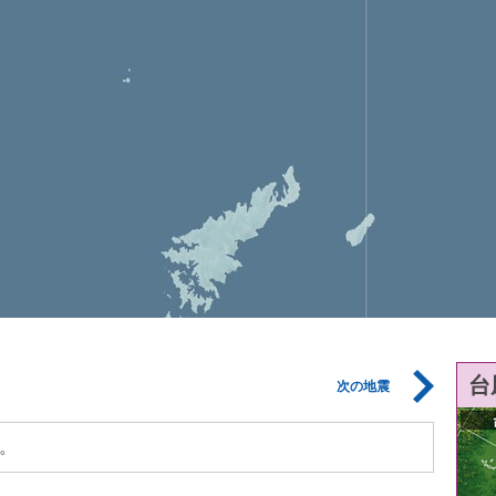
台
次の地震
。