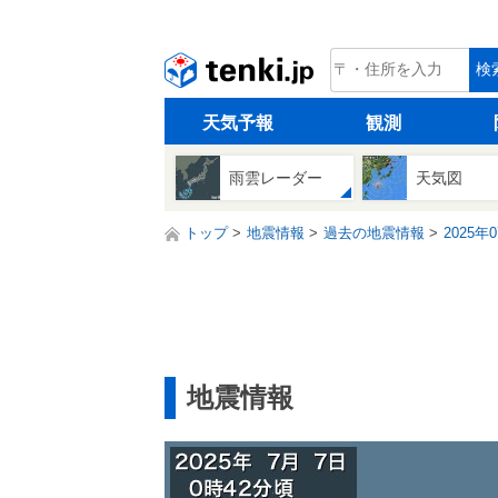
tenki.jp
検
天気予報
観測
雨雲レーダー
天気図
トップ
地震情報
過去の地震情報
2025年
地震情報