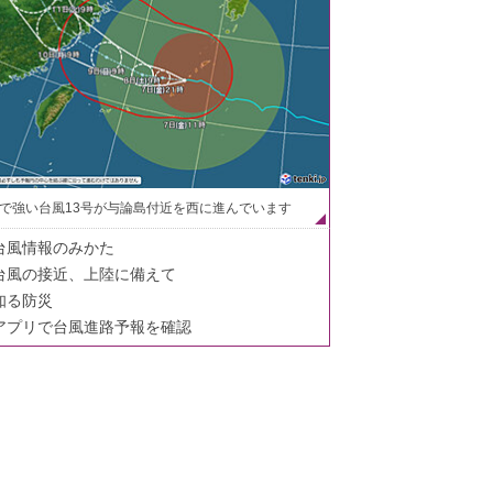
で強い台風13号が与論島付近を西に進んでいます
台風情報のみかた
台風の接近、上陸に備えて
知る防災
アプリで台風進路予報を確認