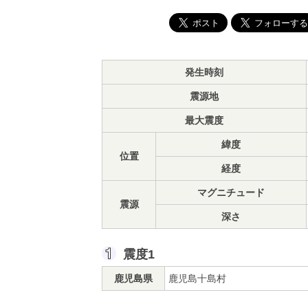
発生時刻
震源地
最大震度
緯度
位置
経度
マグニチュード
震源
深さ
震度1
鹿児島県
鹿児島十島村