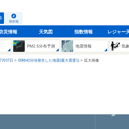
索
現在地
防災情報
天気図
指数情報
レジャー
PM2.5分布予測
地震情報
気
07月07日
00時42分頃発生した地震(最大震度1)
拡大画像