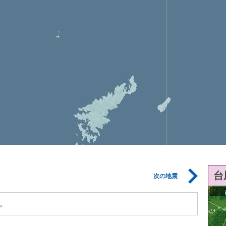
台
次の地震
。