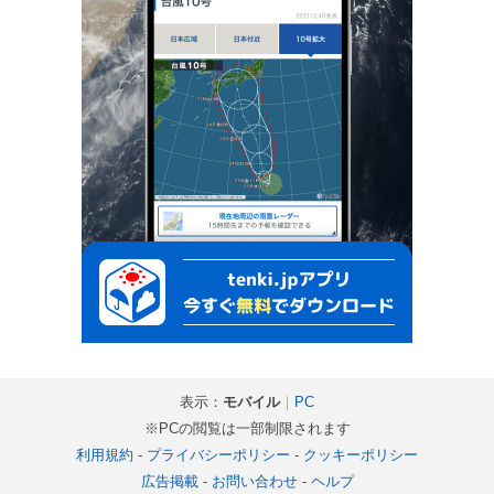
表示：
モバイル
｜
PC
※PCの閲覧は一部制限されます
利用規約
-
プライバシーポリシー
-
クッキーポリシー
広告掲載
-
お問い合わせ
-
ヘルプ