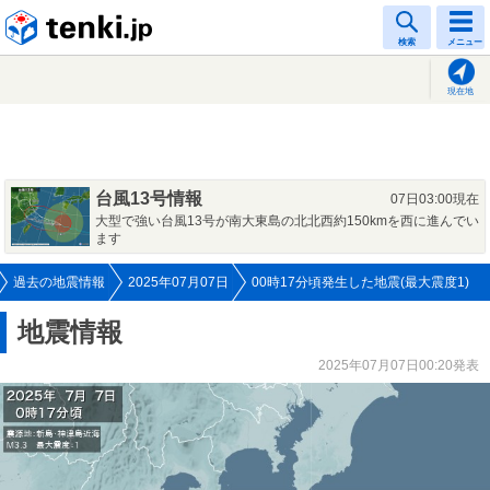
tenki.jp
検索
メニュー
現在地
台風13号情報
07日03:00現在
大型で強い台風13号が南大東島の北北西約150kmを西に進んでい
ます
過去の地震情報
2025年07月07日
00時17分頃発生した地震(最大震度1)
地震情報
2025年07月07日00:20発表