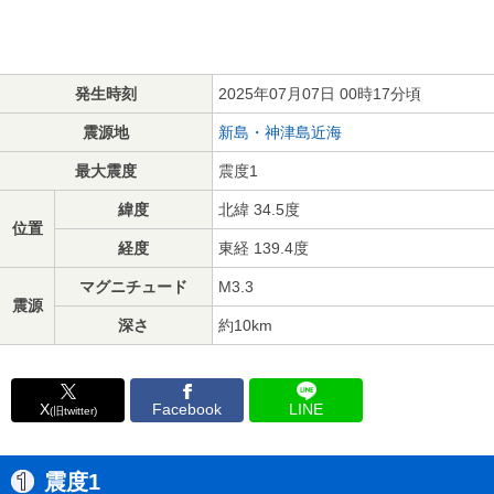
発生時刻
2025年07月07日 00時17分頃
震源地
新島・神津島近海
最大震度
震度1
緯度
北緯 34.5度
位置
経度
東経 139.4度
マグニチュード
M3.3
震源
深さ
約10km
X
Facebook
LINE
(旧twitter)
震度1