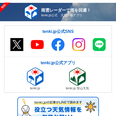
雨雲レーダーで雨を回避！
tenki.jp公式 天気予報アプリ
tenki.jp公式SNS
tenki.jp公式アプリ
tenki.jp
tenki.jp 登山天気