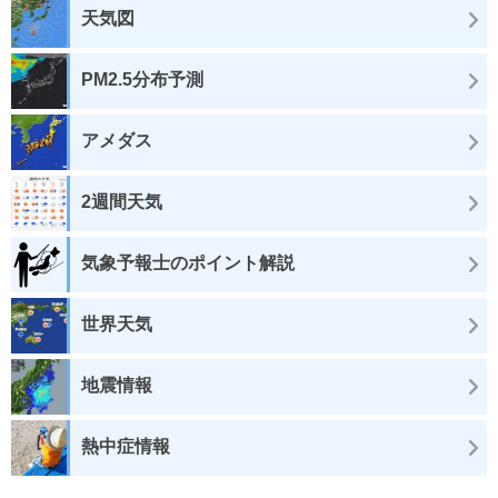
天気図
PM2.5分布予測
アメダス
2週間天気
気象予報士のポイント解説
世界天気
地震情報
熱中症情報