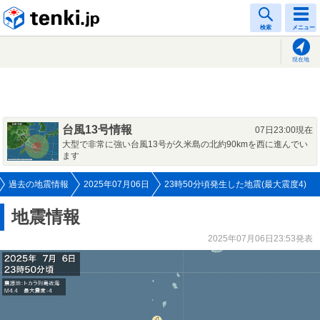
tenki.jp
検索
メニュー
現在地
台風13号情報
07日23:00現在
大型で非常に強い台風13号が久米島の北約90kmを西に進んでい
ます
過去の地震情報
2025年07月06日
23時50分頃発生した地震(最大震度4)
地震情報
2025年07月06日23:53発表