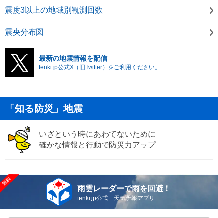
震度3以上の地域別観測回数
震央分布図
最新の地震情報を配信
tenki.jp公式X（旧Twitter）をご利用ください。
「知る防災」地震
いざという時にあわてないために
確かな情報と行動で防災力アップ
雨雲レーダーで雨を回避！
tenki.jp公式 天気予報アプリ