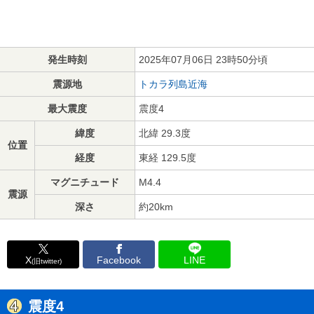
発生時刻
2025年07月06日 23時50分頃
震源地
トカラ列島近海
最大震度
震度4
緯度
北緯 29.3度
位置
経度
東経 129.5度
マグニチュード
M4.4
震源
深さ
約20km
X
Facebook
LINE
(旧twitter)
震度4