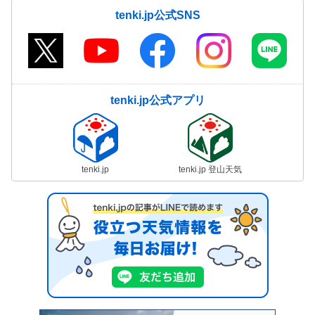
tenki.jp公式SNS
tenki.jp公式アプリ
tenki.jp
tenki.jp 登山天気