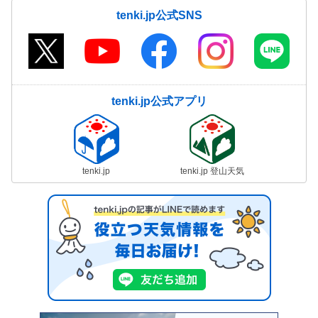
tenki.jp公式SNS
tenki.jp公式アプリ
tenki.jp
tenki.jp 登山天気