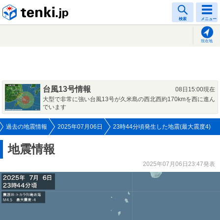
tenki.jp
検索
メニュー
現在地
台風13号情報
08日15:00現在
大型で非常に強い台風13号が久米島の西北西約170kmを西に進ん
でいます
過去の地震情報
2025年07月06日
23時44分頃発生した地震(最大震度4)
地震情報
2025年07月06日23:47発表