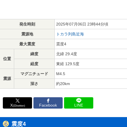
発生時刻
2025年07月06日 23時44分頃
震源地
トカラ列島近海
最大震度
震度4
緯度
北緯 29.4度
位置
経度
東経 129.5度
マグニチュード
M4.5
震源
深さ
約20km
X
Facebook
LINE
(旧twitter)
震度4