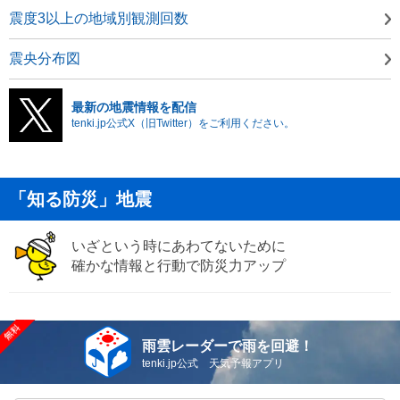
震度3以上の地域別観測回数
震央分布図
最新の地震情報を配信
tenki.jp公式X（旧Twitter）をご利用ください。
「知る防災」地震
いざという時にあわてないために
確かな情報と行動で防災力アップ
雨雲レーダーで雨を回避！
tenki.jp公式 天気予報アプリ