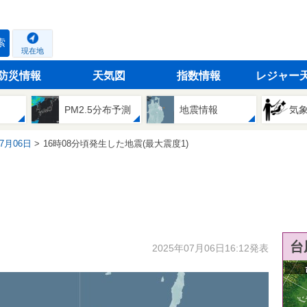
索
現在地
防災情報
天気図
指数情報
レジャー
PM2.5分布予測
地震情報
気
07月06日
16時08分頃発生した地震(最大震度1)
台
2025年07月06日16:12発表