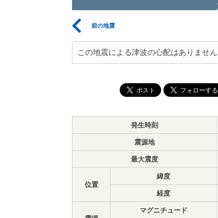
前の地震
この地震による津波の心配はありません
発生時刻
震源地
最大震度
緯度
位置
経度
マグニチュード