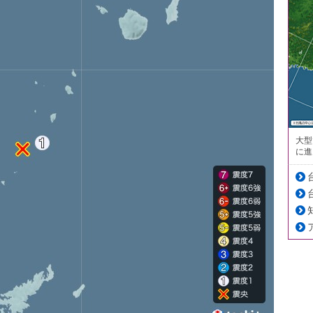
大型
に進