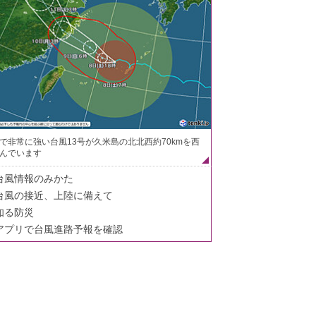
で非常に強い台風13号が久米島の北北西約70kmを西
んでいます
台風情報のみかた
台風の接近、上陸に備えて
知る防災
アプリで台風進路予報を確認