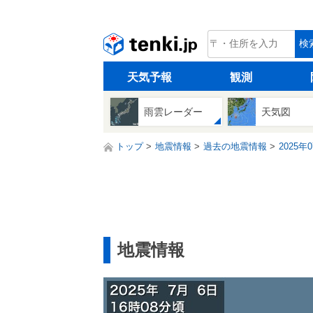
tenki.jp
検
天気予報
観測
雨雲レーダー
天気図
トップ
地震情報
過去の地震情報
2025年
地震情報