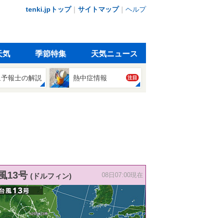
tenki.jpトップ
｜
サイトマップ
｜
ヘルプ
天気
季節特集
天気ニュース
象予報士の解説
熱中症情報
注目
風13号
(ドルフィン)
08日07:00現在