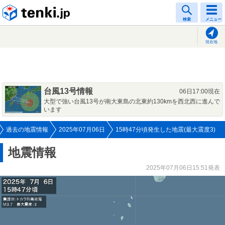
tenki.jp
検索
メニュー
現在地
台風13号情報
06日17:00現在
大型で強い台風13号が南大東島の北東約130kmを西北西に進んで
います
過去の地震情報
2025年07月06日
15時47分頃発生した地震(最大震度3)
地震情報
2025年07月06日15:51発表