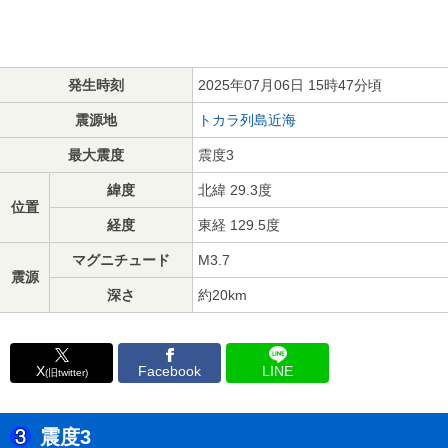
発生時刻
2025年07月06日 15時47分頃
震源地
トカラ列島近海
最大震度
震度3
緯度
北緯 29.3度
位置
経度
東経 129.5度
マグニチュード
M3.7
震源
深さ
約20km
X
Facebook
LINE
(旧twitter)
震度3