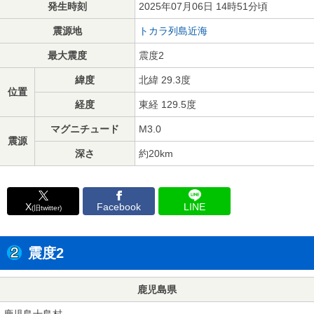
発生時刻
2025年07月06日 14時51分頃
震源地
トカラ列島近海
最大震度
震度2
緯度
北緯 29.3度
位置
経度
東経 129.5度
マグニチュード
M3.0
震源
深さ
約20km
X
Facebook
LINE
(旧twitter)
震度2
鹿児島県
鹿児島十島村