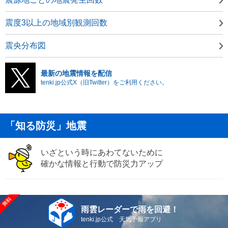
震度3以上の地域別観測回数
震央分布図
最新の地震情報を配信
tenki.jp公式X（旧Twitter）をご利用ください。
「知る防災」地震
いざという時にあわてないために
確かな情報と行動で防災力アップ
雨雲レーダーで雨を回避！
tenki.jp公式 天気予報アプリ