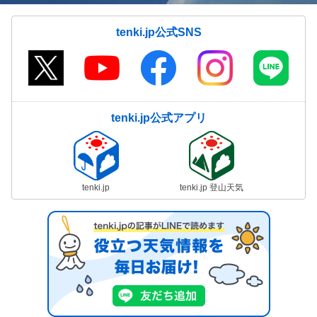
tenki.jp公式SNS
tenki.jp公式アプリ
tenki.jp
tenki.jp 登山天気