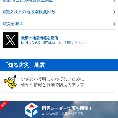
震度3以上の地域別観測回数
震央分布図
最新の地震情報を配信
tenki.jp公式X（旧Twitter）をご利用ください。
「知る防災」地震
いざという時にあわてないために
確かな情報と行動で防災力アップ
雨雲レーダーで雨を回避！
tenki.jp公式 天気予報アプリ