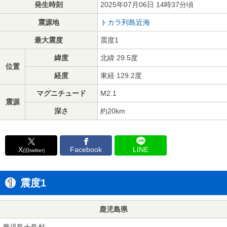
発生時刻
2025年07月06日 14時37分頃
震源地
トカラ列島近海
最大震度
震度1
緯度
北緯 29.5度
位置
経度
東経 129.2度
マグニチュード
M2.1
震源
深さ
約20km
X
Facebook
LINE
(旧twitter)
震度1
鹿児島県
鹿児島十島村