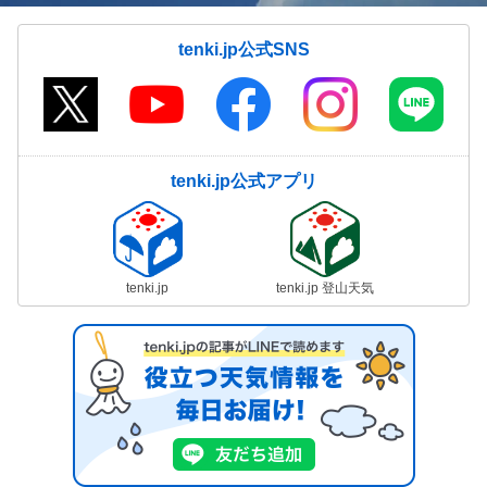
tenki.jp公式SNS
tenki.jp公式アプリ
tenki.jp
tenki.jp 登山天気