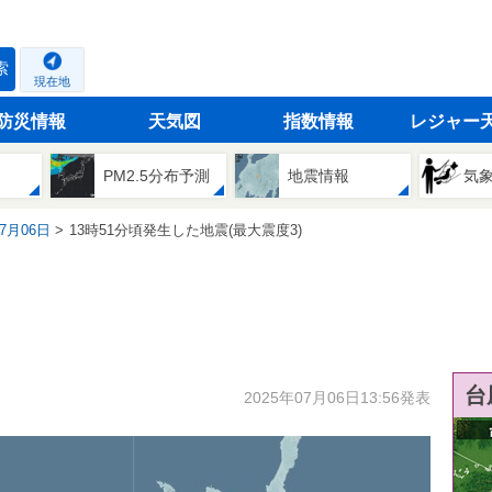
索
現在地
防災情報
天気図
指数情報
レジャー
PM2.5分布予測
地震情報
気
07月06日
13時51分頃発生した地震(最大震度3)
台
2025年07月06日13:56発表