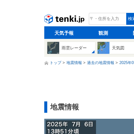
tenki.jp
検
天気予報
観測
雨雲レーダー
天気図
トップ
地震情報
過去の地震情報
2025年
地震情報