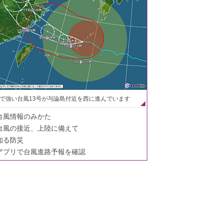
で強い台風13号が与論島付近を西に進んでいます
台風情報のみかた
台風の接近、上陸に備えて
知る防災
アプリで台風進路予報を確認