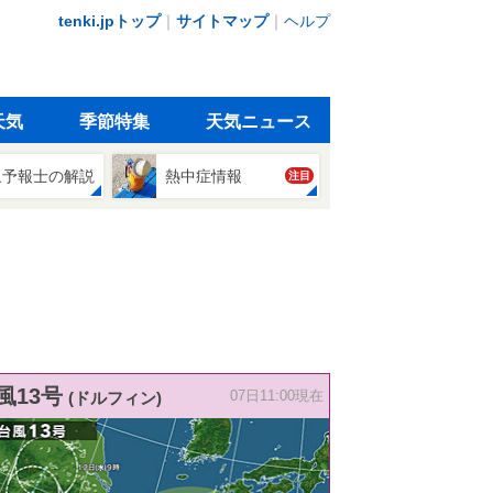
tenki.jpトップ
｜
サイトマップ
｜
ヘルプ
天気
季節特集
天気ニュース
象予報士の解説
熱中症情報
注目
風13号
(ドルフィン)
07日11:00現在