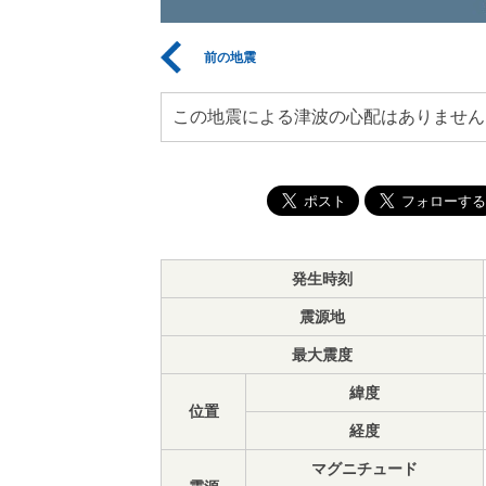
前の地震
この地震による津波の心配はありません
発生時刻
震源地
最大震度
緯度
位置
経度
マグニチュード