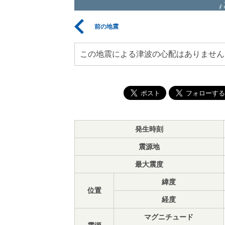
前の地震
この地震による津波の心配はありません
発生時刻
震源地
最大震度
緯度
位置
経度
マグニチュード