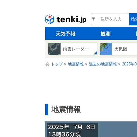
tenki.jp
検
天気予報
観測
雨雲レーダー
天気図
トップ
地震情報
過去の地震情報
2025年
地震情報