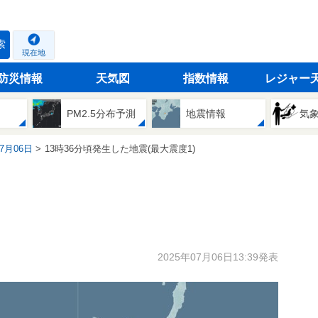
索
現在地
防災情報
天気図
指数情報
レジャー
PM2.5分布予測
地震情報
気
07月06日
13時36分頃発生した地震(最大震度1)
2025年07月06日13:39発表