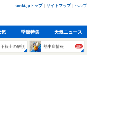
tenki.jpトップ
｜
サイトマップ
｜
ヘルプ
天気
季節特集
天気ニュース
象予報士の解説
熱中症情報
注目