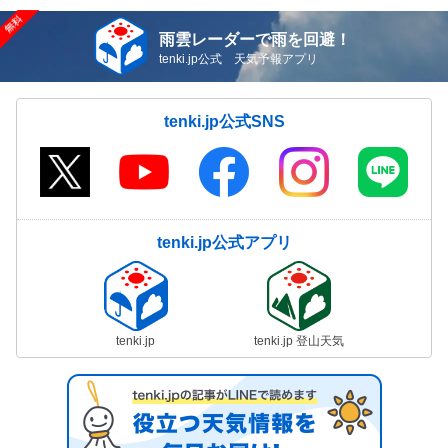
雨雲レーダーで雨を回避！
tenki.jp公式 天気予報アプリ
tenki.jp公式SNS
tenki.jp公式アプリ
tenki.jp
tenki.jp 登山天気