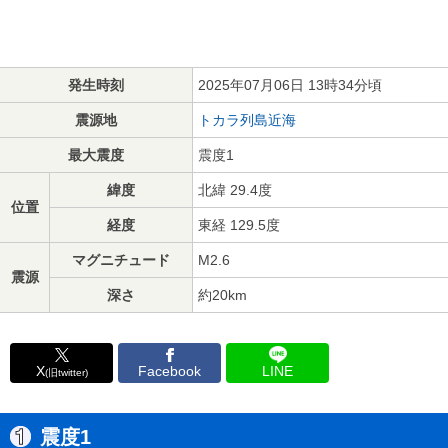
発生時刻
2025年07月06日 13時34分頃
震源地
トカラ列島近海
最大震度
震度1
緯度
北緯 29.4度
位置
経度
東経 129.5度
マグニチュード
M2.6
震源
深さ
約20km
X
Facebook
LINE
(旧twitter)
震度1