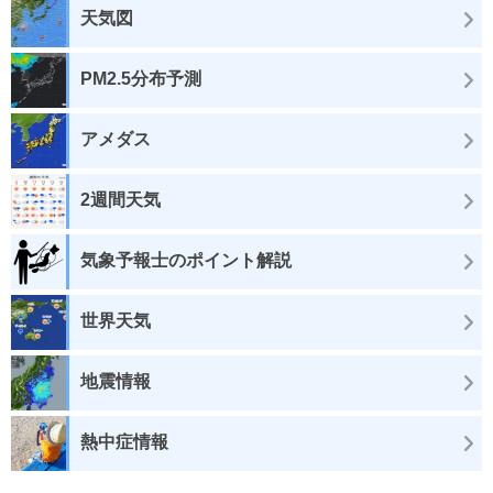
天気図
PM2.5分布予測
アメダス
2週間天気
気象予報士のポイント解説
世界天気
地震情報
熱中症情報