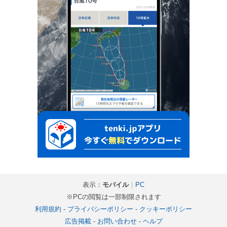
表示：
モバイル
｜
PC
※PCの閲覧は一部制限されます
利用規約
-
プライバシーポリシー
-
クッキーポリシー
広告掲載
-
お問い合わせ
-
ヘルプ