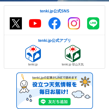
tenki.jp公式SNS
tenki.jp公式アプリ
tenki.jp
tenki.jp 登山天気