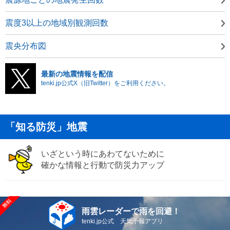
震度3以上の地域別観測回数
震央分布図
最新の地震情報を配信
tenki.jp公式X（旧Twitter）をご利用ください。
「知る防災」地震
いざという時にあわてないために
確かな情報と行動で防災力アップ
雨雲レーダーで雨を回避！
tenki.jp公式 天気予報アプリ