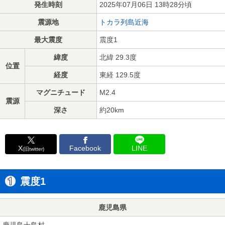
発生時刻
2025年07月06日 13時28分頃
震源地
トカラ列島近海
最大震度
震度1
緯度
北緯 29.3度
位置
経度
東経 129.5度
マグニチュード
M2.4
震源
深さ
約20km
X
Facebook
LINE
(旧twitter)
震度1
鹿児島県
鹿児島十島村