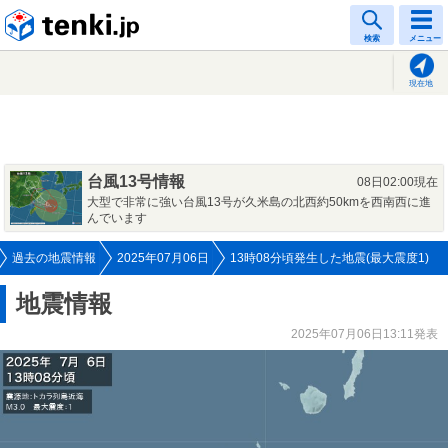
tenki.jp
検索
メニュー
現在地
台風13号情報
08日02:00現在
大型で非常に強い台風13号が久米島の北西約50kmを西南西に進
んでいます
過去の地震情報
2025年07月06日
13時08分頃発生した地震(最大震度1)
地震情報
2025年07月06日13:11発表