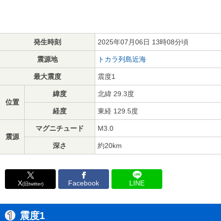
発生時刻
2025年07月06日 13時08分頃
震源地
トカラ列島近海
最大震度
震度1
緯度
北緯 29.3度
位置
経度
東経 129.5度
マグニチュード
M3.0
震源
深さ
約20km
X
Facebook
LINE
(旧twitter)
震度1