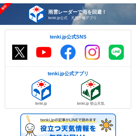
雨雲レーダーで雨を回避！
tenki.jp公式 天気予報アプリ
tenki.jp公式SNS
tenki.jp公式アプリ
tenki.jp
tenki.jp 登山天気