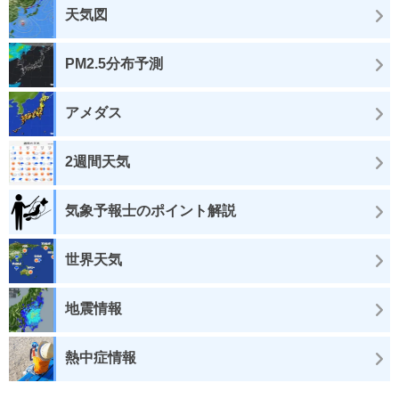
天気図
PM2.5分布予測
アメダス
2週間天気
気象予報士のポイント解説
世界天気
地震情報
熱中症情報