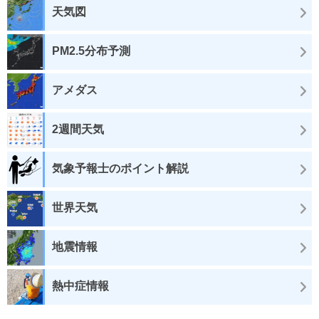
天気図
PM2.5分布予測
アメダス
2週間天気
気象予報士のポイント解説
世界天気
地震情報
熱中症情報