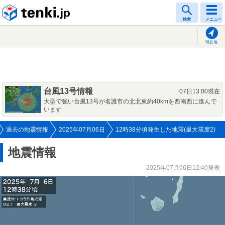
tenki.jp
検索
メニュー
現在地
台風13号情報
07日13:00現在
大型で強い台風13号が名護市の北北東約40kmを西南西に進んで
います
過去の地震情報
2025年07月06日
12時38分頃発生した地震(最大震度2)
地震情報
2025年07月06日12:40発表