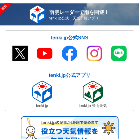
雨雲レーダーで雨を回避！
tenki.jp公式 天気予報アプリ
tenki.jp公式SNS
tenki.jp公式アプリ
tenki.jp
tenki.jp 登山天気