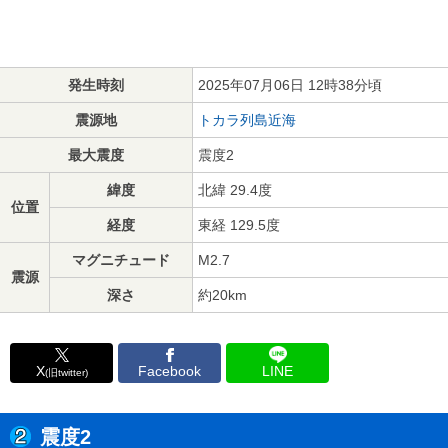
発生時刻
2025年07月06日 12時38分頃
震源地
トカラ列島近海
最大震度
震度2
緯度
北緯 29.4度
位置
経度
東経 129.5度
マグニチュード
M2.7
震源
深さ
約20km
X
Facebook
LINE
(旧twitter)
震度2