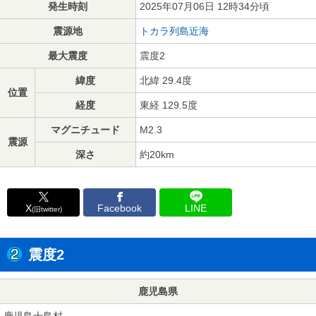
発生時刻
2025年07月06日 12時34分頃
震源地
トカラ列島近海
最大震度
震度2
緯度
北緯 29.4度
位置
経度
東経 129.5度
マグニチュード
M2.3
震源
深さ
約20km
X
Facebook
LINE
(旧twitter)
震度2
鹿児島県
鹿児島十島村