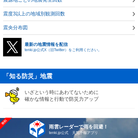
震度3以上の地域別観測回数
震央分布図
最新の地震情報を配信
tenki.jp公式X（旧Twitter）をご利用ください。
「知る防災」地震
いざという時にあわてないために
確かな情報と行動で防災力アップ
雨雲レーダーで雨を回避！
tenki.jp公式 天気予報アプリ