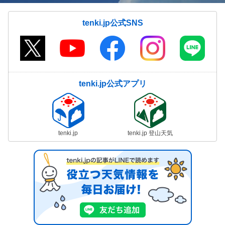
tenki.jp公式SNS
tenki.jp公式アプリ
tenki.jp
tenki.jp 登山天気