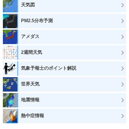
天気図
PM2.5分布予測
アメダス
2週間天気
気象予報士のポイント解説
世界天気
地震情報
熱中症情報