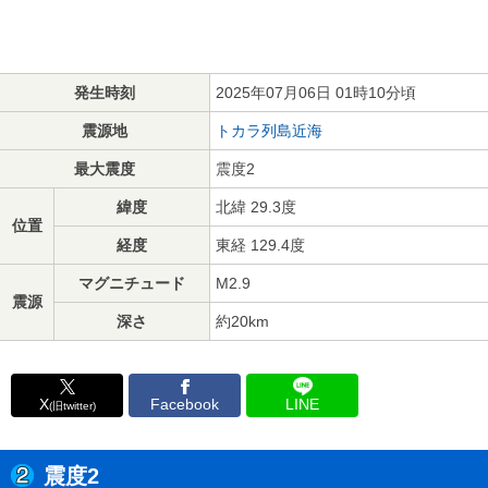
発生時刻
2025年07月06日 01時10分頃
震源地
トカラ列島近海
最大震度
震度2
緯度
北緯 29.3度
位置
経度
東経 129.4度
マグニチュード
M2.9
震源
深さ
約20km
X
Facebook
LINE
(旧twitter)
震度2