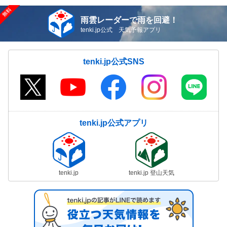
雨雲レーダーで雨を回避！
tenki.jp公式 天気予報アプリ
tenki.jp公式SNS
tenki.jp公式アプリ
tenki.jp
tenki.jp 登山天気