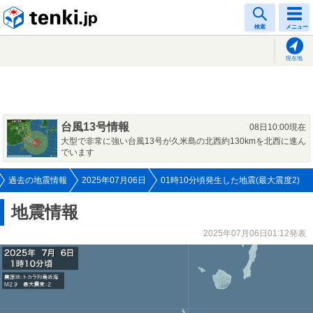
tenki.jp
検索
メニュー
現在地
台風13号情報
08日10:00現在
大型で非常に強い台風13号が久米島の北西約130kmを北西に進ん
でいます
過去の地震情報
2025年07月06日
01時10分頃発生した地震(最大震度2)
地震情報
2025年07月06日01:12発表