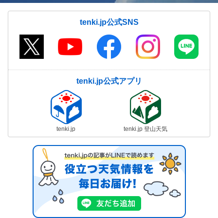
tenki.jp公式SNS
tenki.jp公式アプリ
tenki.jp
tenki.jp 登山天気