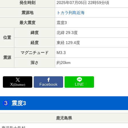
発生時刻
2025年07月05日 22時59分頃
震源地
トカラ列島近海
最大震度
震度3
緯度
北緯 29.3度
位置
経度
東経 129.4度
マグニチュード
M3.3
震源
深さ
約20km
X
Facebook
LINE
(旧twitter)
震度3
鹿児島県
鹿児島十島村