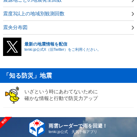
震度3以上の地域別観測回数
震央分布図
最新の地震情報を配信
tenki.jp公式X（旧Twitter）をご利用ください。
「知る防災」地震
いざという時にあわてないために
確かな情報と行動で防災力アップ
雨雲レーダーで雨を回避！
tenki.jp公式 天気予報アプリ