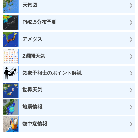
天気図
PM2.5分布予測
アメダス
2週間天気
気象予報士のポイント解説
世界天気
地震情報
熱中症情報