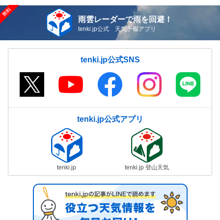
雨雲レーダーで雨を回避！
tenki.jp公式 天気予報アプリ
tenki.jp公式SNS
tenki.jp公式アプリ
tenki.jp
tenki.jp 登山天気