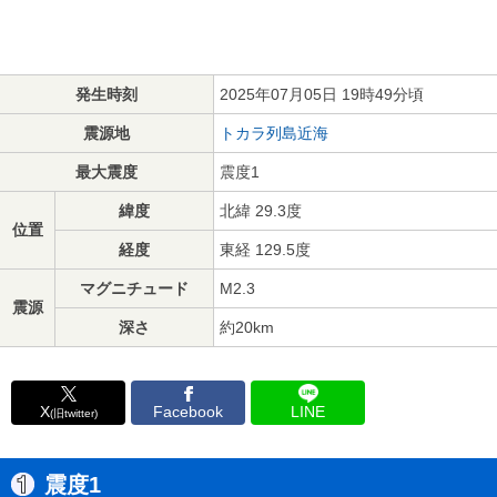
発生時刻
2025年07月05日 19時49分頃
震源地
トカラ列島近海
最大震度
震度1
緯度
北緯 29.3度
位置
経度
東経 129.5度
マグニチュード
M2.3
震源
深さ
約20km
X
Facebook
LINE
(旧twitter)
震度1