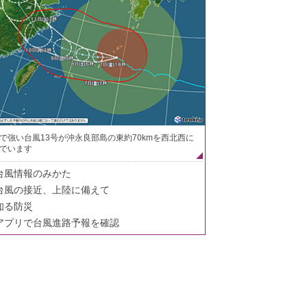
で強い台風13号が沖永良部島の東約70kmを西北西に
でいます
台風情報のみかた
台風の接近、上陸に備えて
知る防災
アプリで台風進路予報を確認