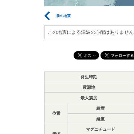
前の地震
この地震による津波の心配はありません
発生時刻
震源地
最大震度
緯度
位置
経度
マグニチュード