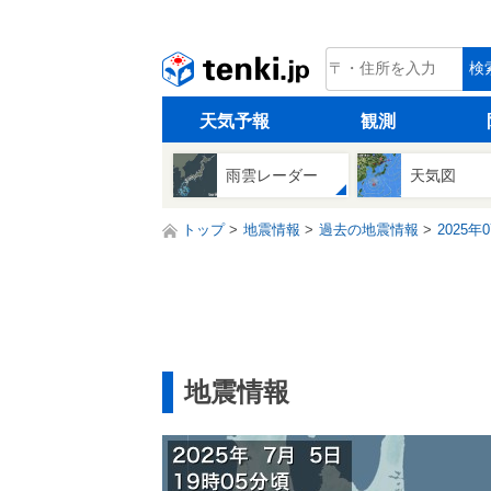
tenki.jp
検
天気予報
観測
雨雲レーダー
天気図
トップ
地震情報
過去の地震情報
2025年
地震情報