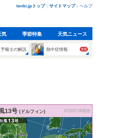
tenki.jpトップ
｜
サイトマップ
｜
ヘルプ
天気
季節特集
天気ニュース
象予報士の解説
熱中症情報
注目
風13号
(ドルフィン)
07日07:00現在