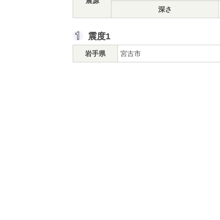
震源
深さ
震度1
岩手県
宮古市