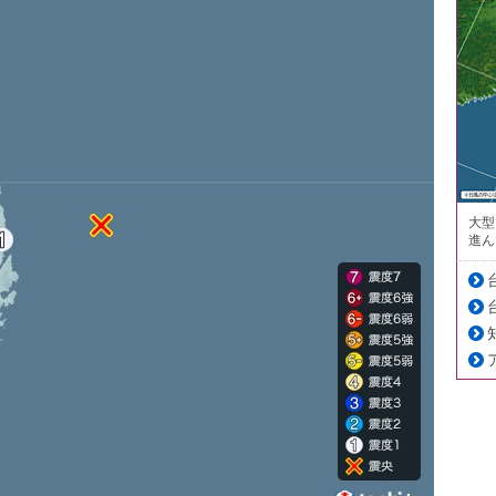
大型
進ん