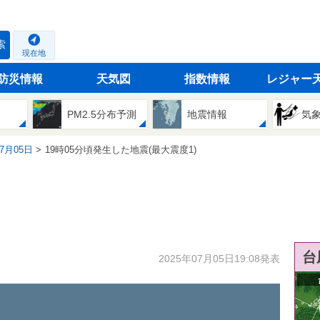
索
現在地
防災情報
天気図
指数情報
レジャー
PM2.5分布予測
地震情報
気
07月05日
19時05分頃発生した地震(最大震度1)
台
2025年07月05日19:08発表