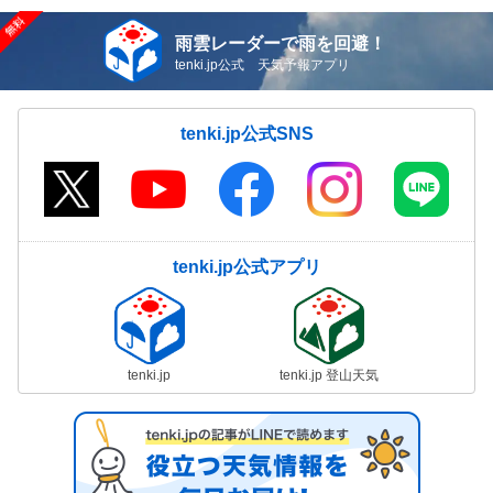
雨雲レーダーで雨を回避！
tenki.jp公式 天気予報アプリ
tenki.jp公式SNS
tenki.jp公式アプリ
tenki.jp
tenki.jp 登山天気