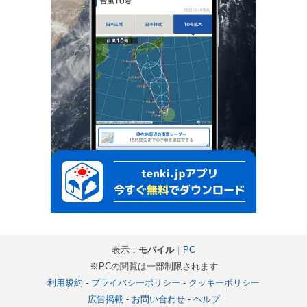
表示：
モバイル
｜
PC
※PCの閲覧は一部制限されます
利用規約
-
プライバシーポリシー
-
クッキーポリシー
広告掲載
-
お問い合わせ
-
ヘルプ