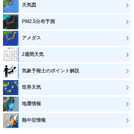
天気図
PM2.5分布予測
アメダス
2週間天気
気象予報士のポイント解説
世界天気
地震情報
熱中症情報