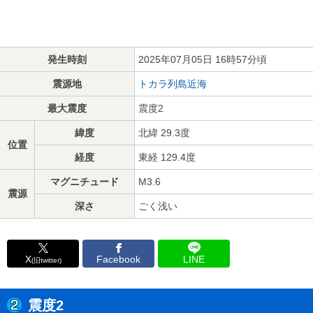
発生時刻
2025年07月05日 16時57分頃
震源地
トカラ列島近海
最大震度
震度2
緯度
北緯 29.3度
位置
経度
東経 129.4度
マグニチュード
M3.6
震源
深さ
ごく浅い
X
Facebook
LINE
(旧twitter)
震度2