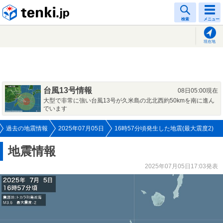
tenki.jp
検索
メニュー
現在地
台風13号情報
08日05:00現在
大型で非常に強い台風13号が久米島の北北西約50kmを南に進ん
でいます
過去の地震情報
2025年07月05日
16時57分頃発生した地震(最大震度2)
地震情報
2025年07月05日17:03発表