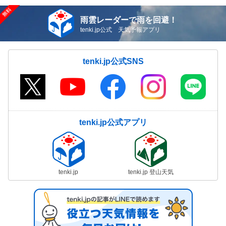
雨雲レーダーで雨を回避！
tenki.jp公式 天気予報アプリ
tenki.jp公式SNS
tenki.jp公式アプリ
tenki.jp
tenki.jp 登山天気