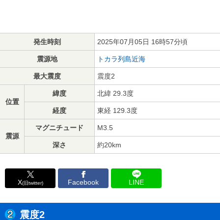
発生時刻
2025年07月05日 16時57分頃
震源地
トカラ列島近海
最大震度
震度2
緯度
北緯 29.3度
位置
経度
東経 129.3度
マグニチュード
M3.5
震源
深さ
約20km
X
Facebook
LINE
(旧twitter)
震度2