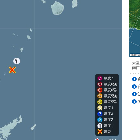
大型
南西