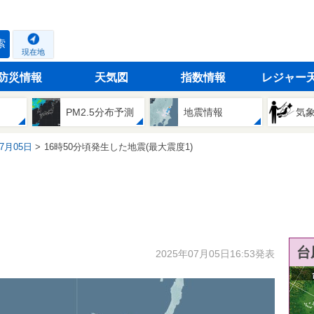
索
現在地
防災情報
天気図
指数情報
レジャー
PM2.5分布予測
地震情報
気
07月05日
16時50分頃発生した地震(最大震度1)
台
2025年07月05日16:53発表