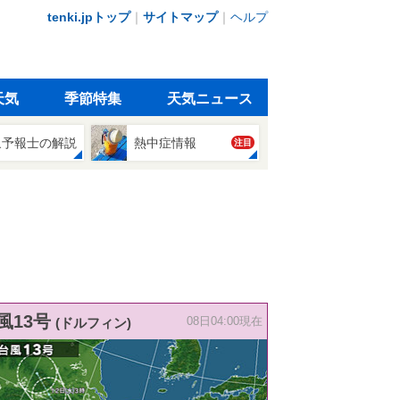
tenki.jpトップ
｜
サイトマップ
｜
ヘルプ
天気
季節特集
天気ニュース
象予報士の解説
熱中症情報
注目
風13号
(ドルフィン)
08日04:00現在