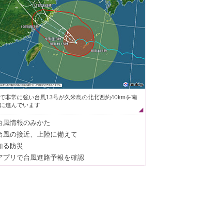
で非常に強い台風13号が久米島の北北西約40kmを南
に進んでいます
台風情報のみかた
台風の接近、上陸に備えて
知る防災
アプリで台風進路予報を確認