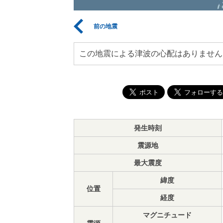
前の地震
この地震による津波の心配はありません
発生時刻
震源地
最大震度
緯度
位置
経度
マグニチュード