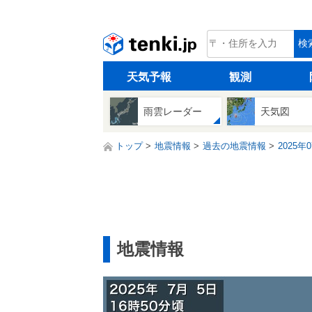
tenki.jp
検
天気予報
観測
雨雲レーダー
天気図
トップ
地震情報
過去の地震情報
2025年
地震情報