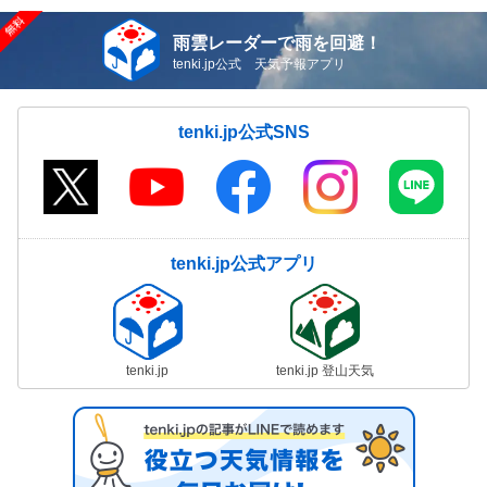
雨雲レーダーで雨を回避！
tenki.jp公式 天気予報アプリ
tenki.jp公式SNS
tenki.jp公式アプリ
tenki.jp
tenki.jp 登山天気