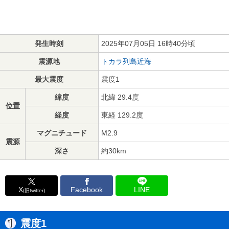
発生時刻
2025年07月05日 16時40分頃
震源地
トカラ列島近海
最大震度
震度1
緯度
北緯 29.4度
位置
経度
東経 129.2度
マグニチュード
M2.9
震源
深さ
約30km
X
Facebook
LINE
(旧twitter)
震度1