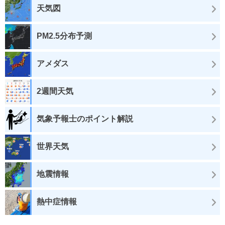
天気図
PM2.5分布予測
アメダス
2週間天気
気象予報士のポイント解説
世界天気
地震情報
熱中症情報