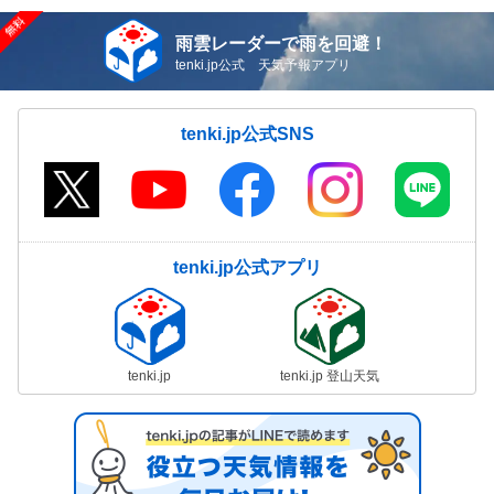
雨雲レーダーで雨を回避！
tenki.jp公式 天気予報アプリ
tenki.jp公式SNS
tenki.jp公式アプリ
tenki.jp
tenki.jp 登山天気