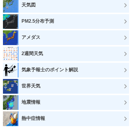
天気図
PM2.5分布予測
アメダス
2週間天気
気象予報士のポイント解説
世界天気
地震情報
熱中症情報