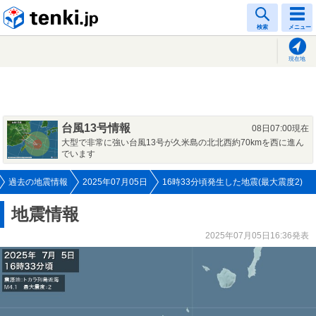
tenki.jp
検索
メニュー
現在地
台風13号情報
08日07:00現在
大型で非常に強い台風13号が久米島の北北西約70kmを西に進ん
でいます
過去の地震情報
2025年07月05日
16時33分頃発生した地震(最大震度2)
地震情報
2025年07月05日16:36発表