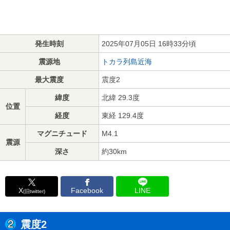
発生時刻
2025年07月05日 16時33分頃
震源地
トカラ列島近海
最大震度
震度2
緯度
北緯 29.3度
位置
経度
東経 129.4度
マグニチュード
M4.1
震源
深さ
約30km
X
Facebook
LINE
(旧twitter)
震度2