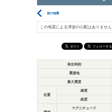
前の地震
この地震による津波の心配はありません
発生時刻
震源地
最大震度
緯度
位置
経度
マグニチュード