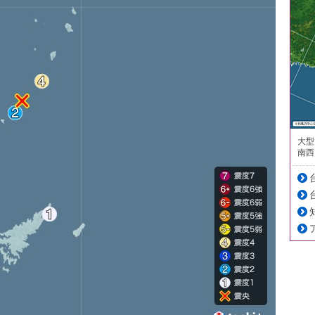
大型
南西