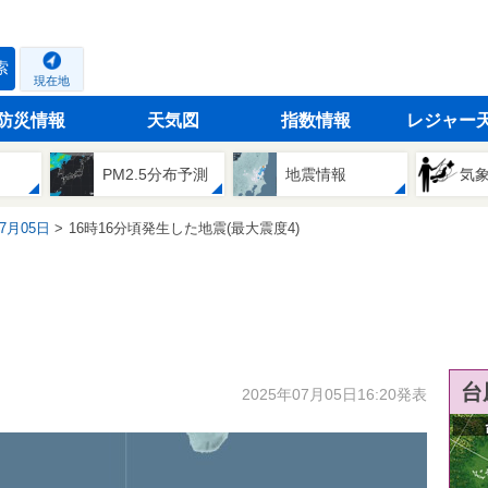
索
現在地
防災情報
天気図
指数情報
レジャー
PM2.5分布予測
地震情報
気
07月05日
16時16分頃発生した地震(最大震度4)
台
2025年07月05日16:20発表