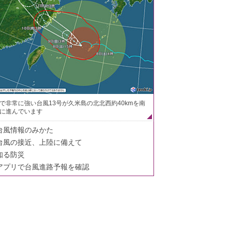
で非常に強い台風13号が久米島の北北西約40kmを南
に進んでいます
台風情報のみかた
台風の接近、上陸に備えて
知る防災
アプリで台風進路予報を確認