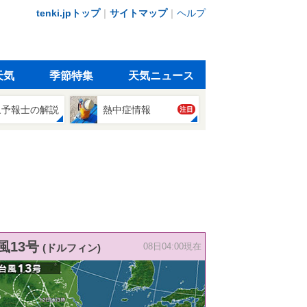
tenki.jpトップ
｜
サイトマップ
｜
ヘルプ
天気
季節特集
天気ニュース
象予報士の解説
熱中症情報
注目
風13号
(ドルフィン)
08日04:00現在