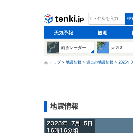
tenki.jp
検
天気予報
観測
雨雲レーダー
天気図
トップ
地震情報
過去の地震情報
2025年
地震情報