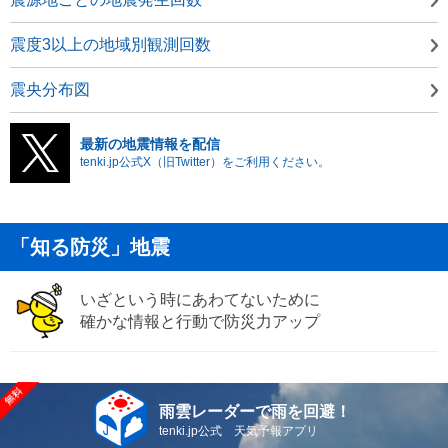
震度3以上の地域別観測回数
震央分布図
最新の地震情報を配信
tenki.jp公式X（旧Twitter）をご利用ください。
「知る防災」地震
いざという時にあわてないために
確かな情報と行動で防災力アップ
雨雲レーダーで雨を回避！
tenki.jp公式 天気予報アプリ