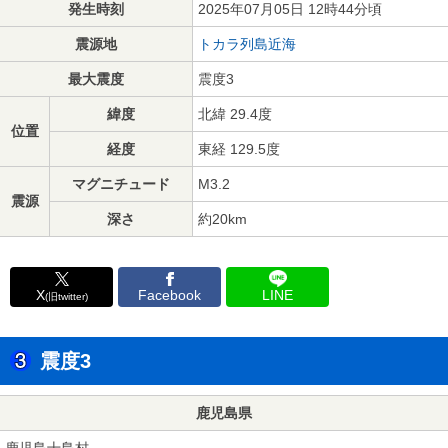
発生時刻
2025年07月05日 12時44分頃
震源地
トカラ列島近海
最大震度
震度3
緯度
北緯 29.4度
位置
経度
東経 129.5度
マグニチュード
M3.2
震源
深さ
約20km
X
Facebook
LINE
(旧twitter)
震度3
鹿児島県
鹿児島十島村