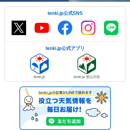
tenki.jp公式SNS
tenki.jp公式アプリ
tenki.jp
tenki.jp 登山天気