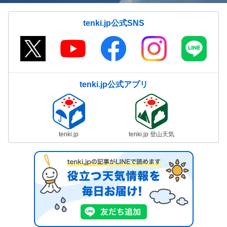
tenki.jp公式SNS
tenki.jp公式アプリ
tenki.jp
tenki.jp 登山天気