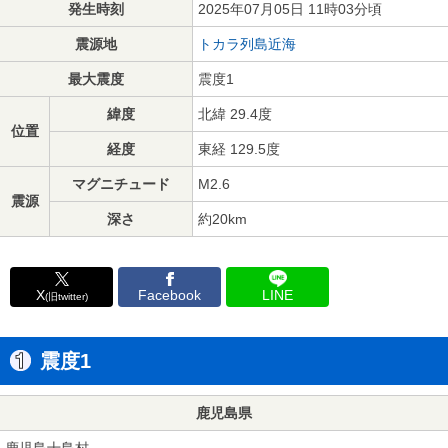
発生時刻
2025年07月05日 11時03分頃
震源地
トカラ列島近海
最大震度
震度1
緯度
北緯 29.4度
位置
経度
東経 129.5度
マグニチュード
M2.6
震源
深さ
約20km
X
Facebook
LINE
(旧twitter)
震度1
鹿児島県
鹿児島十島村