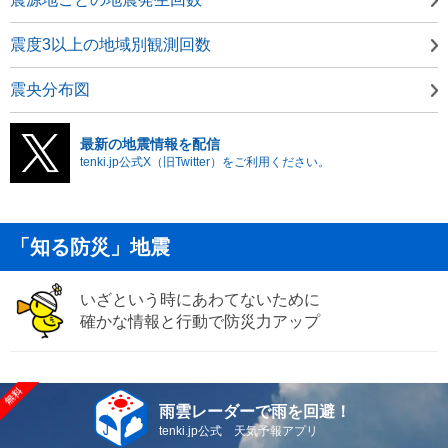
震度3以上の地域別観測回数
震央分布図
最新の地震情報を配信
tenki.jp公式X（旧Twitter）をご利用ください。
「知る防災」地震
いざという時にあわてないために
確かな情報と行動で防災力アップ
雨雲レーダーで雨を回避！
tenki.jp公式 天気予報アプリ