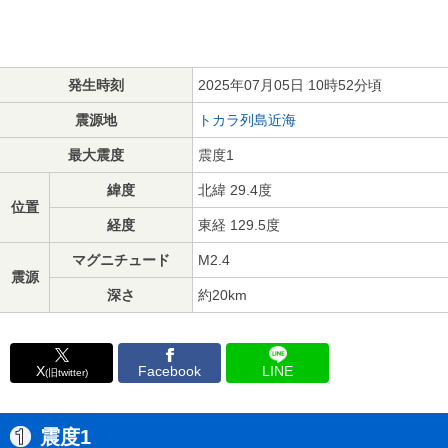
発生時刻
2025年07月05日 10時52分頃
震源地
トカラ列島近海
最大震度
震度1
緯度
北緯 29.4度
位置
経度
東経 129.5度
マグニチュード
M2.4
震源
深さ
約20km
X
Facebook
LINE
(旧twitter)
震度1