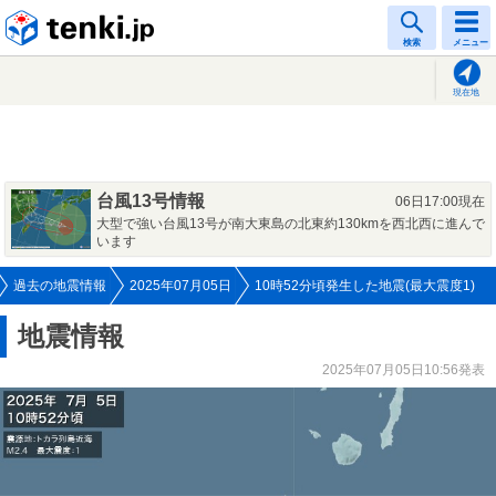
tenki.jp
検索
メニュー
現在地
台風13号情報
06日17:00現在
大型で強い台風13号が南大東島の北東約130kmを西北西に進んで
います
過去の地震情報
2025年07月05日
10時52分頃発生した地震(最大震度1)
地震情報
2025年07月05日10:56発表