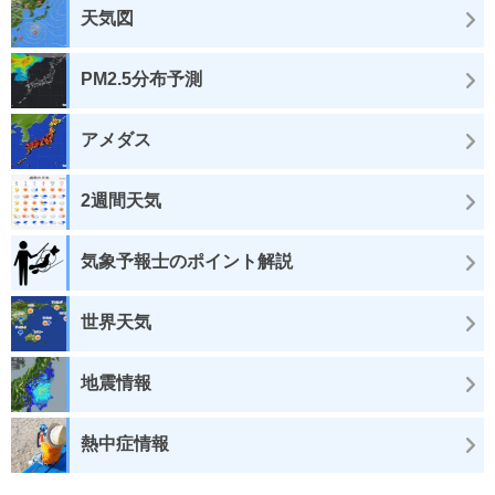
天気図
PM2.5分布予測
アメダス
2週間天気
気象予報士のポイント解説
世界天気
地震情報
熱中症情報