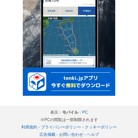
表示：
モバイル
｜
PC
※PCの閲覧は一部制限されます
利用規約
-
プライバシーポリシー
-
クッキーポリシー
広告掲載
-
お問い合わせ
-
ヘルプ