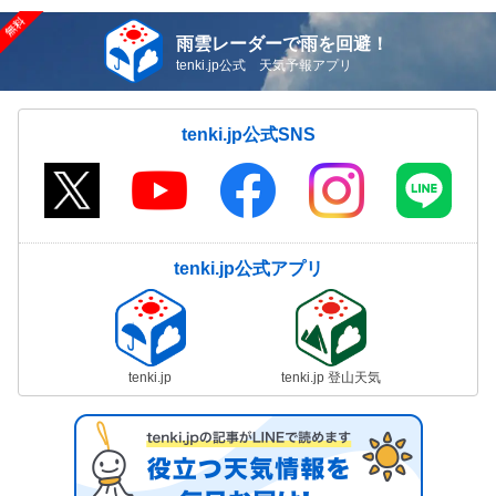
雨雲レーダーで雨を回避！
tenki.jp公式 天気予報アプリ
tenki.jp公式SNS
tenki.jp公式アプリ
tenki.jp
tenki.jp 登山天気