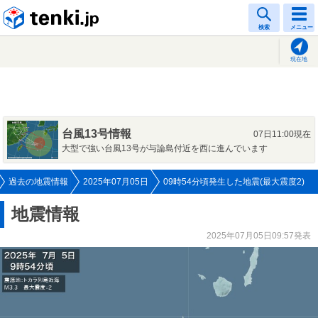
tenki.jp
検索
メニュー
現在地
台風13号情報
07日11:00現在
大型で強い台風13号が与論島付近を西に進んでいます
過去の地震情報
2025年07月05日
09時54分頃発生した地震(最大震度2)
地震情報
2025年07月05日09:57発表