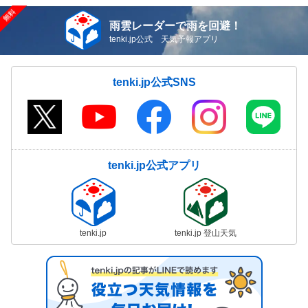
雨雲レーダーで雨を回避！
tenki.jp公式 天気予報アプリ
tenki.jp公式SNS
tenki.jp公式アプリ
tenki.jp
tenki.jp 登山天気