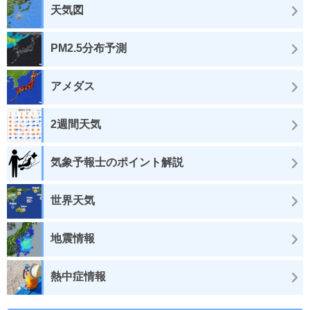
天気図
PM2.5分布予測
アメダス
2週間天気
気象予報士のポイント解説
世界天気
地震情報
熱中症情報