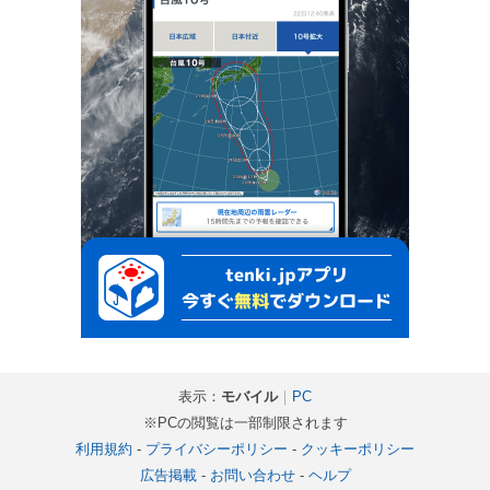
表示：
モバイル
｜
PC
※PCの閲覧は一部制限されます
利用規約
-
プライバシーポリシー
-
クッキーポリシー
広告掲載
-
お問い合わせ
-
ヘルプ