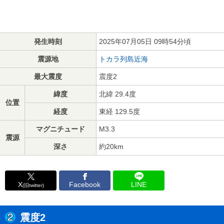
発生時刻
2025年07月05日 09時54分頃
震源地
トカラ列島近海
最大震度
震度2
緯度
北緯 29.4度
位置
経度
東経 129.5度
マグニチュード
M3.3
震源
深さ
約20km
X
Facebook
LINE
(旧twitter)
震度2