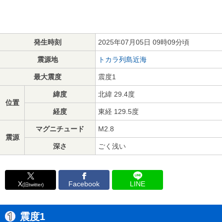
発生時刻
2025年07月05日 09時09分頃
震源地
トカラ列島近海
最大震度
震度1
緯度
北緯 29.4度
位置
経度
東経 129.5度
マグニチュード
M2.8
震源
深さ
ごく浅い
X
Facebook
LINE
(旧twitter)
震度1