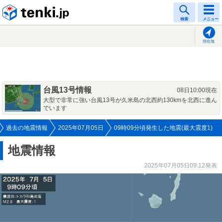
tenki.jp
検索
メニュー
現在地
台風13号情報
08日10:00現在
大型で非常に強い台風13号が久米島の北西約130kmを北西に進ん
でいます
過去の地震情報
2025年07月05日
09時09分頃発生した地震(最大震度1)
地震情報
2025年07月05日09:12発表