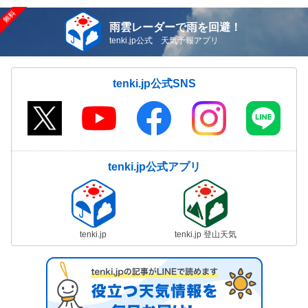
雨雲レーダーで雨を回避！
tenki.jp公式 天気予報アプリ
tenki.jp公式SNS
tenki.jp公式アプリ
tenki.jp
tenki.jp 登山天気