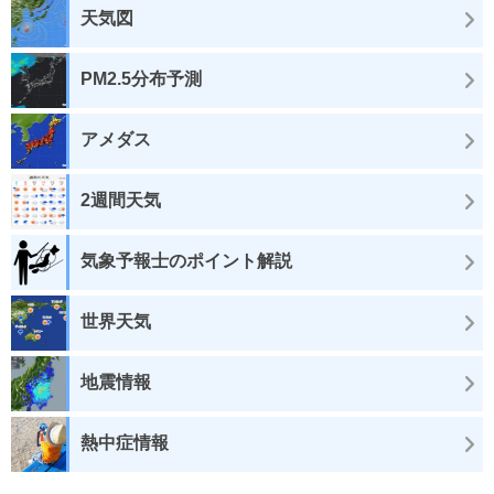
天気図
PM2.5分布予測
アメダス
2週間天気
気象予報士のポイント解説
世界天気
地震情報
熱中症情報