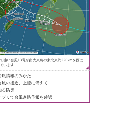
で強い台風13号が南大東島の東北東約220kmを西に
でいます
台風情報のみかた
台風の接近、上陸に備えて
知る防災
アプリで台風進路予報を確認