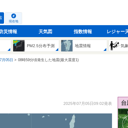
索
現在地
防災情報
天気図
指数情報
レジャー
PM2.5分布予測
地震情報
気
07月05日
08時59分頃発生した地震(最大震度1)
台
2025年07月05日09:02発表