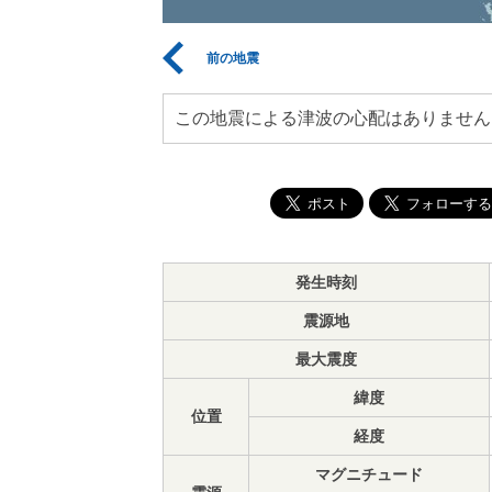
前の地震
この地震による津波の心配はありません
発生時刻
震源地
最大震度
緯度
位置
経度
マグニチュード