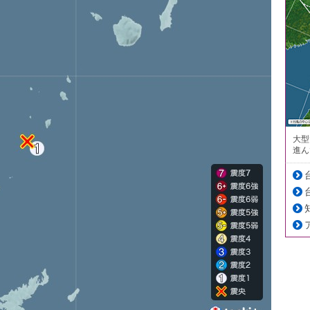
大型
進ん