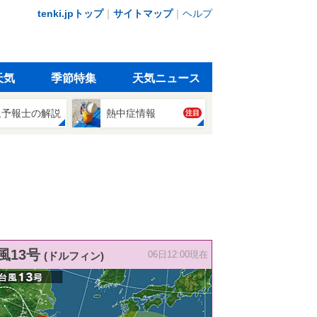
tenki.jpトップ
｜
サイトマップ
｜
ヘルプ
天気
季節特集
天気ニュース
象予報士の解説
熱中症情報
注目
風13号
(ドルフィン)
06日12:00現在