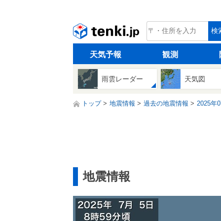
tenki.jp
検
天気予報
観測
雨雲レーダー
天気図
トップ
地震情報
過去の地震情報
2025年
地震情報