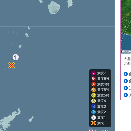
大型
北西