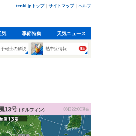
tenki.jpトップ
｜
サイトマップ
｜
ヘルプ
天気
季節特集
天気ニュース
象予報士の解説
熱中症情報
注目
風13号
(ドルフィン)
08日22:00現在