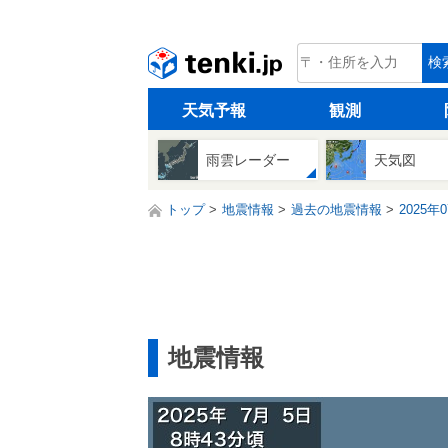
tenki.jp
検
天気予報
観測
雨雲レーダー
天気図
トップ
地震情報
過去の地震情報
2025年
地震情報