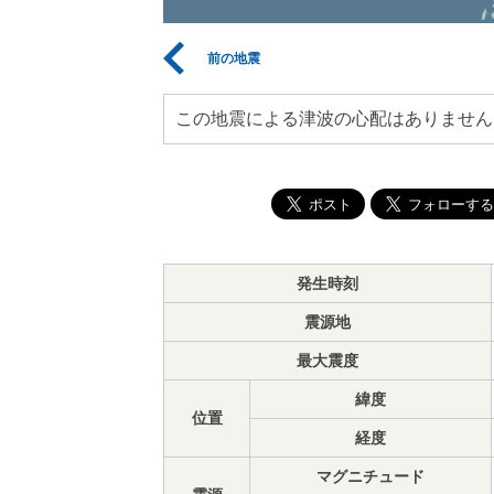
前の地震
この地震による津波の心配はありません
発生時刻
震源地
最大震度
緯度
位置
経度
マグニチュード