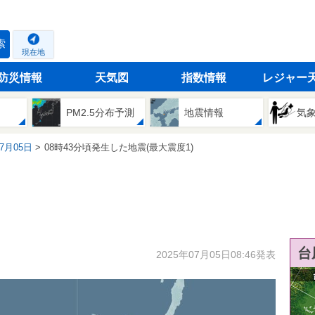
索
現在地
防災情報
天気図
指数情報
レジャー
PM2.5分布予測
地震情報
気
07月05日
08時43分頃発生した地震(最大震度1)
台
2025年07月05日08:46発表