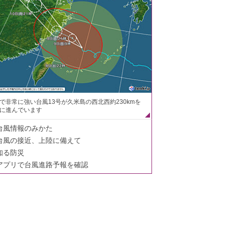
で非常に強い台風13号が久米島の西北西約230kmを
に進んでいます
台風情報のみかた
台風の接近、上陸に備えて
知る防災
アプリで台風進路予報を確認