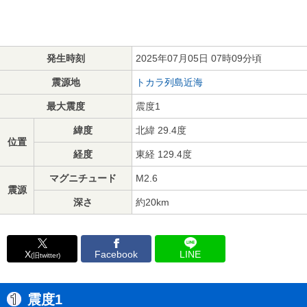
発生時刻
2025年07月05日 07時09分頃
震源地
トカラ列島近海
最大震度
震度1
緯度
北緯 29.4度
位置
経度
東経 129.4度
マグニチュード
M2.6
震源
深さ
約20km
X
Facebook
LINE
(旧twitter)
震度1