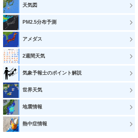
天気図
PM2.5分布予測
アメダス
2週間天気
気象予報士のポイント解説
世界天気
地震情報
熱中症情報