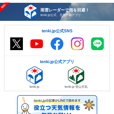
雨雲レーダーで雨を回避！
tenki.jp公式 天気予報アプリ
tenki.jp公式SNS
tenki.jp公式アプリ
tenki.jp
tenki.jp 登山天気