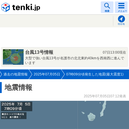
tenki.jp
検索
メニュー
現在地
台風13号情報
07日13:00現在
大型で強い台風13号が名護市の北北東約40kmを西南西に進んで
います
過去の地震情報
2025年07月05日
07時09分頃発生した地震(最大震度1)
地震情報
2025年07月05日07:12発表