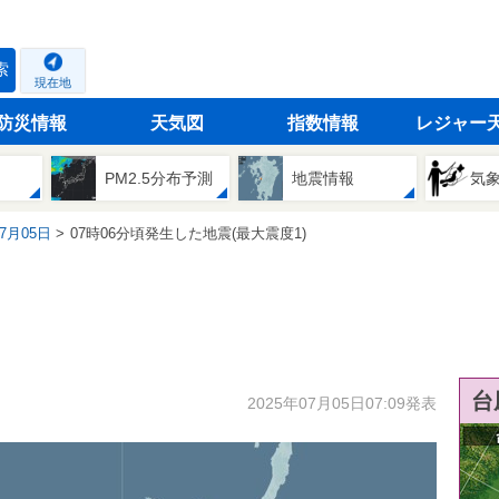
索
現在地
防災情報
天気図
指数情報
レジャー
PM2.5分布予測
地震情報
気
07月05日
07時06分頃発生した地震(最大震度1)
台
2025年07月05日07:09発表