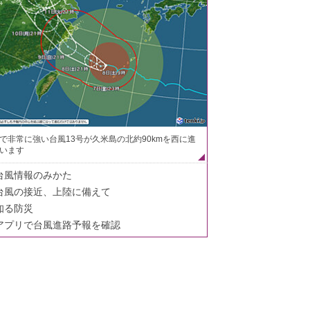
で非常に強い台風13号が久米島の北約90kmを西に進
います
台風情報のみかた
台風の接近、上陸に備えて
知る防災
アプリで台風進路予報を確認