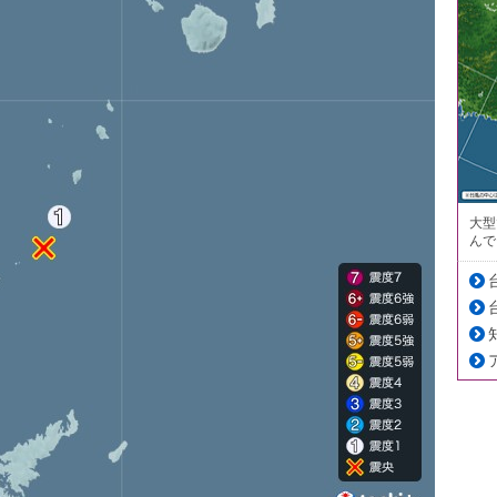
大型
んで