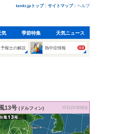
tenki.jpトップ
｜
サイトマップ
｜
ヘルプ
天気
季節特集
天気ニュース
象予報士の解説
熱中症情報
注目
風13号
(ドルフィン)
07日23:00現在