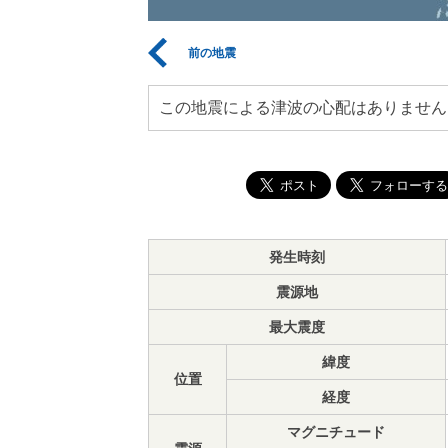
前の地震
この地震による津波の心配はありません
発生時刻
震源地
最大震度
緯度
位置
経度
マグニチュード