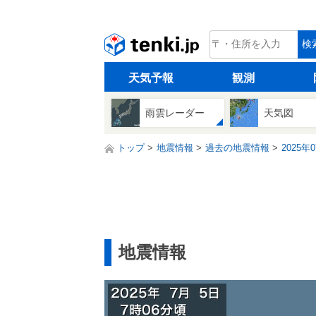
tenki.jp
検
天気予報
観測
雨雲レーダー
天気図
トップ
地震情報
過去の地震情報
2025年
地震情報