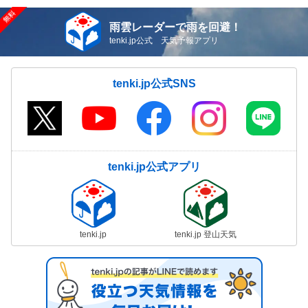
雨雲レーダーで雨を回避！
tenki.jp公式 天気予報アプリ
tenki.jp公式SNS
tenki.jp公式アプリ
tenki.jp
tenki.jp 登山天気