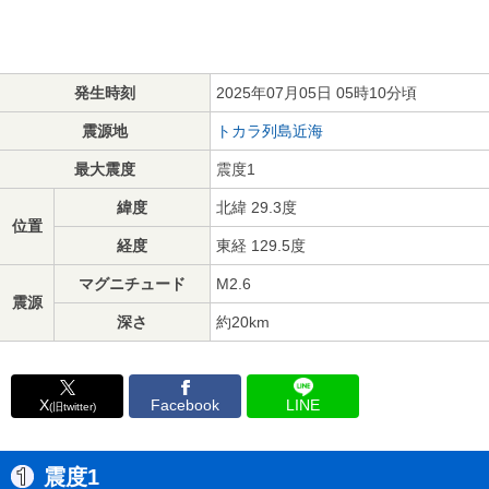
発生時刻
2025年07月05日 05時10分頃
震源地
トカラ列島近海
最大震度
震度1
緯度
北緯 29.3度
位置
経度
東経 129.5度
マグニチュード
M2.6
震源
深さ
約20km
X
Facebook
LINE
(旧twitter)
震度1