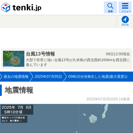
tenki.jp
検索
メニュー
現在地
台風13号情報
08日12:00現在
大型で非常に強い台風13号が久米島の西北西約160kmを西北西に
進んでいます
過去の地震情報
2025年07月05日
05時10分頃発生した地震(最大震度1)
地震情報
2025年07月05日05:14発表