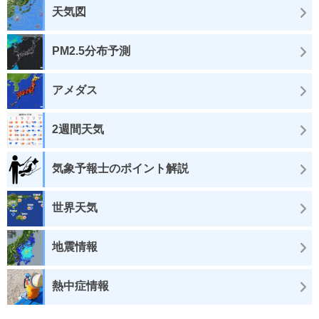
天気図
PM2.5分布予測
アメダス
2週間天気
気象予報士のポイント解説
世界天気
地震情報
熱中症情報